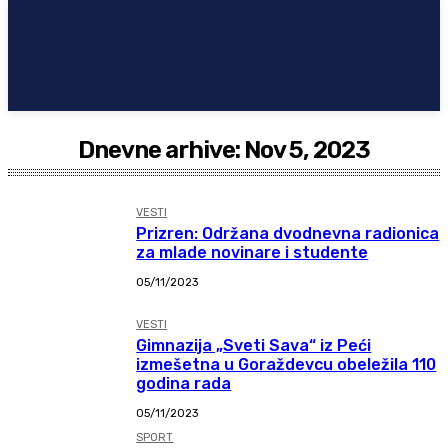
Dnevne arhive: Nov 5, 2023
VESTI
Prizren: Održana dvodnevna radionica
za mlade novinare i studente
05/11/2023
VESTI
Gimnazija „Sveti Sava“ iz Peći
izmešetna u Goraždevcu obeležila 110
godina rada
05/11/2023
SPORT