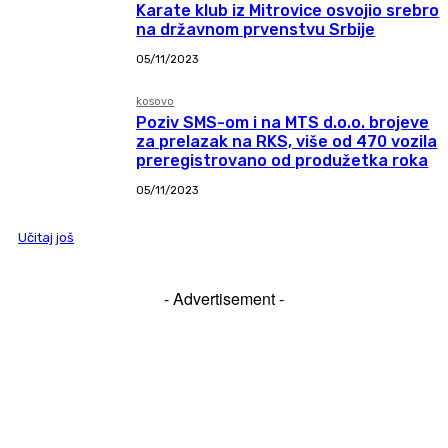
Karate klub iz Mitrovice osvojio srebro
na državnom prvenstvu Srbije
05/11/2023
kosovo
Poziv SMS-om i na MTS d.o.o. brojeve
za prelazak na RKS, više od 470 vozila
preregistrovano od produžetka roka
05/11/2023
Učitaj još
- Advertisement -