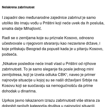
Neiskrena zabrinutost
I zapadni deo međunarodne zajednice zabrinut je samo
utoliko što imaju vođu u Prištini koji neće uvek da ih posluša,
smatra dalje Mihajlović.
Radi se o zemljama koje su priznale Kosovo, odnosno
učestvovale u njegovom stvaranju kao nezavisne države, i
koje pritiskaju Beograd da popusti kada je u pitanju Kosovo,
podseća.
„Nikakve posledice neće imati vlast u Prištini od njihove
zabrinutosti. To je samo sleganje tla posle jednog mini
zemljotresa, koji je izvela odluka CBK“, naveo je primer
najnovije situacije u kojoj su se našli državljani Srbije na
Kosovu koji se suočavaju sa nemogućnošću da prime
dohodak u dinarima.
Uprkos javno iskazanom izrazu zabrinutosti više strana za
dobrobit ranjivih kategorija društva u najnovijoj situaciji,