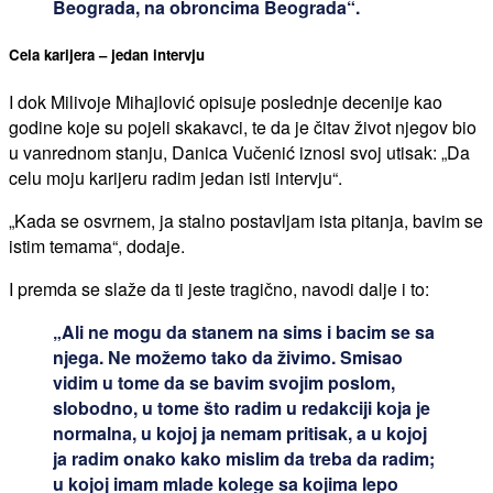
Beograda, na obroncima Beograda“.
Cela karijera – jedan intervju
I dok Milivoje Mihajlović opisuje poslednje decenije kao
godine koje su pojeli skakavci, te da je čitav život njegov bio
u vanrednom stanju, Danica Vučenić iznosi svoj utisak: „Da
celu moju karijeru radim jedan isti intervju“.
„Kada se osvrnem, ja stalno postavljam ista pitanja, bavim se
istim temama“, dodaje.
I premda se slaže da ti jeste tragično, navodi dalje i to:
„Ali ne mogu da stanem na sims i bacim se sa
njega. Ne možemo tako da živimo. Smisao
vidim u tome da se bavim svojim poslom,
slobodno, u tome što radim u redakciji koja je
normalna, u kojoj ja nemam pritisak, a u kojoj
ja radim onako kako mislim da treba da radim;
u kojoj imam mlade kolege sa kojima lepo