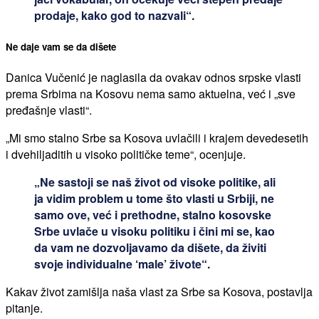
prodaje, kako god to nazvali“.
Ne daje vam se da dišete
Danica Vučenić je naglasila da ovakav odnos srpske vlasti
prema Srbima na Kosovu nema samo aktuelna, već i „sve
pređašnje vlasti“.
„Mi smo stalno Srbe sa Kosova uvlačili i krajem devedesetih
i dvehiljaditih u visoko političke teme“, ocenjuje.
„Ne sastoji se naš život od visoke politike, ali
ja vidim problem u tome što vlasti u Srbiji, ne
samo ove, već i prethodne, stalno kosovske
Srbe uvlače u visoku politiku i čini mi se, kao
da vam ne dozvoljavamo da dišete, da živiti
svoje individualne ‘male’ živote“.
Kakav život zamišlja naša vlast za Srbe sa Kosova, postavlja
pitanje.