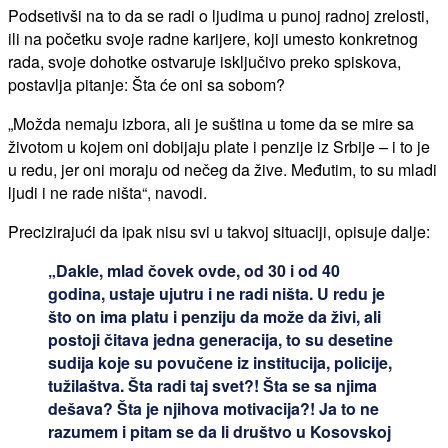
Podsetivši na to da se radi o ljudima u punoj radnoj zrelosti,
ili na početku svoje radne karijere, koji umesto konkretnog
rada, svoje dohotke ostvaruje isključivo preko spiskova,
postavlja pitanje: Šta će oni sa sobom?
„Možda nemaju izbora, ali je suština u tome da se mire sa
životom u kojem oni dobijaju plate i penzije iz Srbije – i to je
u redu, jer oni moraju od nečeg da žive. Međutim, to su mladi
ljudi i ne rade ništa“, navodi.
Precizirajući da ipak nisu svi u takvoj situaciji, opisuje dalje:
„Dakle, mlad čovek ovde, od 30 i od 40
godina, ustaje ujutru i ne radi ništa. U redu je
što on ima platu i penziju da može da živi, ali
postoji čitava jedna generacija, to su desetine
sudija koje su povučene iz institucija, policije,
tužilaštva. Šta radi taj svet?! Šta se sa njima
dešava? Šta je njihova motivacija?! Ja to ne
razumem i pitam se da li društvo u Kosovskoj