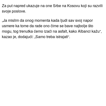
Za put napred ukazuje na one Srbe na Kosovu koji su razvili
svoje poslove.
„Ja mislim da onog momenta kada ljudi sav svoj napor
usmere ka tome da rade ono čime se bave najbolje što
mogu, tog trenutka ćemo izaći na asfalt, kako Albanci kažu“,
kazao je, dodajući: „Samo treba istrajati“.