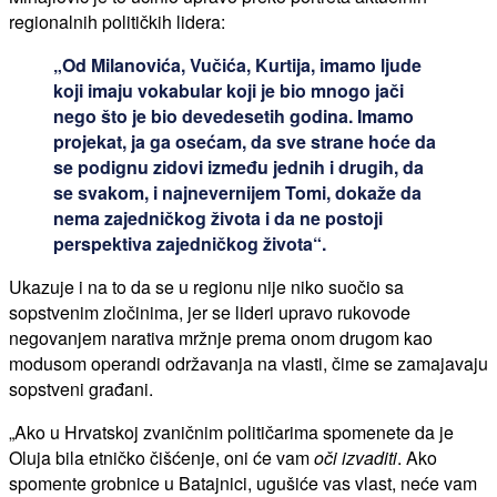
regionalnih političkih lidera:
„Od Milanovića, Vučića, Kurtija, imamo ljude
koji imaju vokabular koji je bio mnogo jači
nego što je bio devedesetih godina. Imamo
projekat, ja ga osećam, da sve strane hoće da
se podignu zidovi između jednih i drugih, da
se svakom, i najnevernijem Tomi, dokaže da
nema zajedničkog života i da ne postoji
perspektiva zajedničkog života“.
Ukazuje i na to da se u regionu nije niko suočio sa
sopstvenim zločinima, jer se lideri upravo rukovode
negovanjem narativa mržnje prema onom drugom kao
modusom operandi održavanja na vlasti, čime se zamajavaju
sopstveni građani.
„Ako u Hrvatskoj zvaničnim političarima spomenete da je
Oluja bila etničko čišćenje, oni će vam
oči izvaditi
. Ako
spomente grobnice u Batajnici, ugušiće vas vlast, neće vam