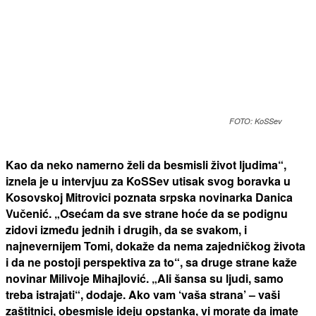
FOTO: KoSSev
Kao da neko namerno želi da besmisli život ljudima“,
iznela je u intervjuu za KoSSev utisak svog boravka u
Kosovskoj Mitrovici poznata srpska novinarka Danica
Vučenić. „Osećam da sve strane hoće da se podignu
zidovi između jednih i drugih, da se svakom, i
najnevernijem Tomi, dokaže da nema zajedničkog života
i da ne postoji perspektiva za to“, sa druge strane kaže
novinar Milivoje Mihajlović. „Ali šansa su ljudi, samo
treba istrajati“, dodaje. Ako vam ‘vaša strana’ – vaši
zaštitnici, obesmisle ideju opstanka, vi morate da imate