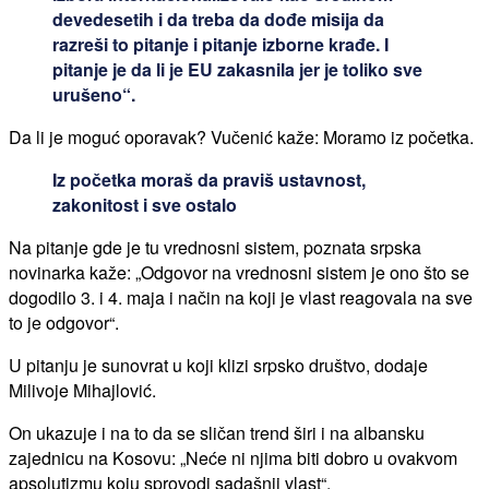
devedesetih i da treba da dođe misija da
razreši to pitanje i pitanje izborne krađe. I
pitanje je da li je EU zakasnila jer je toliko sve
urušeno“.
Da li je moguć oporavak? Vučenić kaže: Moramo iz početka.
Iz početka moraš da praviš ustavnost,
zakonitost i sve ostalo
Na pitanje gde je tu vrednosni sistem, poznata srpska
novinarka kaže: „Odgovor na vrednosni sistem je ono što se
dogodilo 3. i 4. maja i način na koji je vlast reagovala na sve
to je odgovor“.
U pitanju je sunovrat u koji klizi srpsko društvo, dodaje
Milivoje Mihajlović.
On ukazuje i na to da se sličan trend širi i na albansku
zajednicu na Kosovu: „Neće ni njima biti dobro u ovakvom
apsolutizmu koju sprovodi sadašnji vlast“.