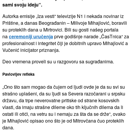
sami svoju ideju“.
Autorka emisije „Iza vesti“ televizije N1 i nekada novinar iz
Prištine, a danas Beograđanin – Milivoje Mihajlović, boravili
su proteklih dana u Mirtrovici. Bili su gosti našeg portala
na
ceremoniji uručenja
prve godišnje narade „ČasTnica“ za
profesionalnost i integritet čiji je dobitnih upravo Mihajlović a
Vučenić inicijator priznanja.
Deo vremena proveli su u razgovoru sa sugrađanima.
Pavlovljev refleks
„Ono što sam mogao da čujem od ljudi ovde je da su svi su
strašno uplašeni, da su ljudi sa Severa razočarani u srpsku
državu, da trpe neverovatne pritiske od strane kosovskih
vlasti, da imaju strašne dileme oko tih ključnih dilema da li
ostati ili otići, na vetru su i nemaju za šta da se drže“, ovako
je Mihajlović opisao ono što je od Mitrovčana čuo proteklih
dana.