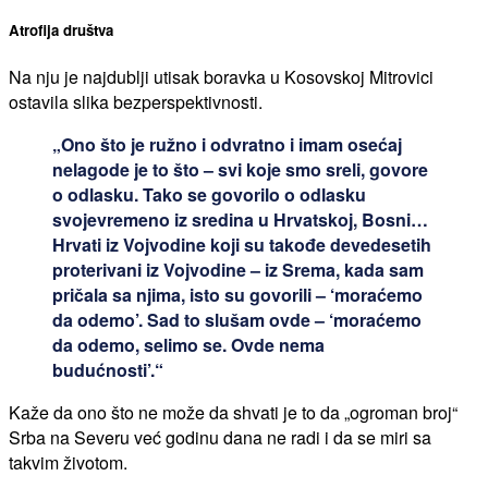
Atrofija društva
Na nju je najdublji utisak boravka u Kosovskoj Mitrovici
ostavila slika bezperspektivnosti.
„Ono što je ružno i odvratno i imam osećaj
nelagode je to što – svi koje smo sreli, govore
o odlasku. Tako se govorilo o odlasku
svojevremeno iz sredina u Hrvatskoj, Bosni…
Hrvati iz Vojvodine koji su takođe devedesetih
proterivani iz Vojvodine – iz Srema, kada sam
pričala sa njima, isto su govorili – ‘moraćemo
da odemo’. Sad to slušam ovde – ‘moraćemo
da odemo, selimo se. Ovde nema
budućnosti’.“
Kaže da ono što ne može da shvati je to da „ogroman broj“
Srba na Severu već godinu dana ne radi i da se miri sa
takvim životom.