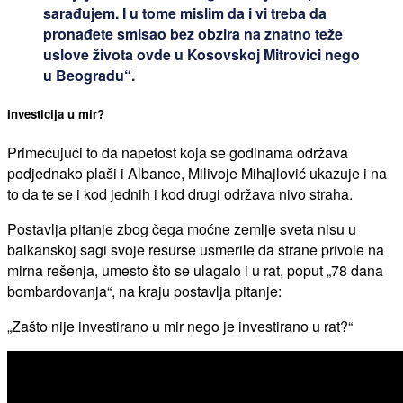
sarađujem. I u tome mislim da i vi treba da
pronađete smisao bez obzira na znatno teže
uslove života ovde u Kosovskoj Mitrovici nego
u Beogradu“.
Investicija u mir?
Primećujući to da napetost koja se godinama održava
podjednako plaši i Albance, Milivoje Mihajlović ukazuje i na
to da te se i kod jednih i kod drugi održava nivo straha.
Postavlja pitanje zbog čega moćne zemlje sveta nisu u
balkanskoj sagi svoje resurse usmerile da strane privole na
mirna rešenja, umesto što se ulagalo i u rat, poput „78 dana
bombardovanja“, na kraju postavlja pitanje:
„Zašto nije investirano u mir nego je investirano u rat?“