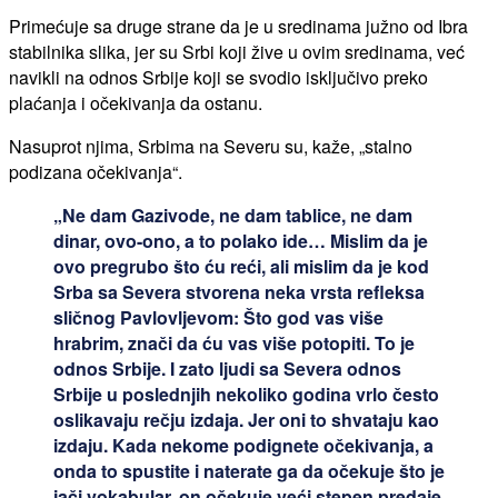
Primećuje sa druge strane da je u sredinama južno od Ibra
stabilnika slika, jer su Srbi koji žive u ovim sredinama, već
navikli na odnos Srbije koji se svodio isključivo preko
plaćanja i očekivanja da ostanu.
Nasuprot njima, Srbima na Severu su, kaže, „stalno
podizana očekivanja“.
„Ne dam Gazivode, ne dam tablice, ne dam
dinar, ovo-ono, a to polako ide… Mislim da je
ovo pregrubo što ću reći, ali mislim da je kod
Srba sa Severa stvorena neka vrsta refleksa
sličnog Pavlovljevom: Što god vas više
hrabrim, znači da ću vas više potopiti. To je
odnos Srbije. I zato ljudi sa Severa odnos
Srbije u poslednjih nekoliko godina vrlo često
oslikavaju rečju izdaja. Jer oni to shvataju kao
izdaju. Kada nekome podignete očekivanja, a
onda to spustite i naterate ga da očekuje što je
jači vokabular, on očekuje veći stepen predaje