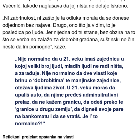
Vučenić, takođe naglašava da joj ništa ne deluje iskreno.
„Ni zabrinutost, ni zašto je ta odluka morala da se donese
odjednom bez najave. Drugo, ono što ja vidim, to je
posledica po ljude. Jer nijedna od tri strane, bez obzira na to
što se verbalno zalaže za dobrobit građana, suštinski ne čini
nešto da im pomogne“, kaže.
„Nije normalno da u 21. veku imaš zajednicu u
kojoj veliki broj ljudi, mladih ljudi ne radi ništa,
a zarađuje. Nije normalno da dve vlasti koje
brinu o ‘dobrobitima’ te manjinske zajednice,
otežava ljudima život. U 21. veku moraš da
upališ auto, da njime pređeš adminsitrativni
prelaz, da ne kažem granicu, da odeš preko te
‘granice u drugu zemlju’, da digneš svoje pare
na bankomatu i da se vratiš. Je l’ to
normalno?!“
Refleksni projekat opstanka na vlasti