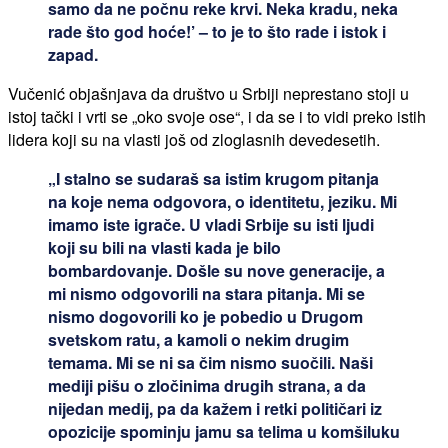
samo da ne počnu reke krvi. Neka kradu, neka
rade što god hoće!’ – to je to što rade i istok i
zapad.
Vučenić objašnjava da društvo u Srbiji neprestano stoji u
istoj tački i vrti se „oko svoje ose“, i da se i to vidi preko istih
lidera koji su na vlasti još od zloglasnih devedesetih.
„I stalno se sudaraš sa istim krugom pitanja
na koje nema odgovora, o identitetu, jeziku. Mi
imamo iste igrače. U vladi Srbije su isti ljudi
koji su bili na vlasti kada je bilo
bombardovanje. Došle su nove generacije, a
mi nismo odgovorili na stara pitanja. Mi se
nismo dogovorili ko je pobedio u Drugom
svetskom ratu, a kamoli o nekim drugim
temama. Mi se ni sa čim nismo suočili. Naši
mediji pišu o zločinima drugih strana, a da
nijedan medij, pa da kažem i retki političari iz
opozicije spominju jamu sa telima u komšiluku