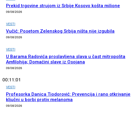
Prekid trgovine strujom iz Srbije Kosovo košta milione
09/08/2026
VESTI
Vučić: Posetom Zelenskog Srbija ništa nije izgubila
09/08/2026
VESTI
U Barama Radovića proslavljena slava u čast mitropolita
Amfilohija; Domaćini slave iz Osojana
09/08/2026
00:11:01
VESTI
Profesorka Danica Tiodorović: Prevencija i rano otkrivanje
ključni u borbi protiv melanoma
09/08/2026