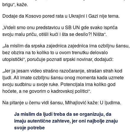
brigu“, kaže.
Dodaje da Kosovo pored rata u Ukrajini i Gazi nije tema.
„Videli smo onu predstavicu u SB UN gde svako ispriča
svoju malu priču, otišli kući i šta se desilo?! Ništa“.
„Ja mislim da srpska zajednica zajednica ima ozbiljnu šansu,
bez obzira na to koliko to u ovom trenutku delovalo
utopistički“, poručuje poznati srpski novinar, dodajući:
„Jer ja jesam video strašno razočaranje, strašan strah kod
ljudi. Ali imate ozbiljnu šansu onog momenta kada uzmete
svoju sudbinu u svoje ruke. Potencijala ima koliko god
hoćete, a ne govorim o kadrovskoj politici“.
Na pitanje u čemu vidi šansu, Mihajlović kaže: U ljudima.
Ja mislim da ljudi treba da se organizuju, da
imaju autentične zahteve, jer oni najbolje znaju
svoje potrebe