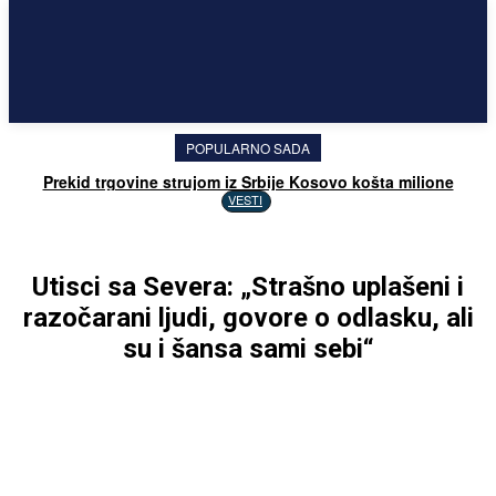
POPULARNO SADA
Prekid trgovine strujom iz Srbije Kosovo košta milione
VESTI
Utisci sa Severa: „Strašno uplašeni i
razočarani ljudi, govore o odlasku, ali
su i šansa sami sebi“