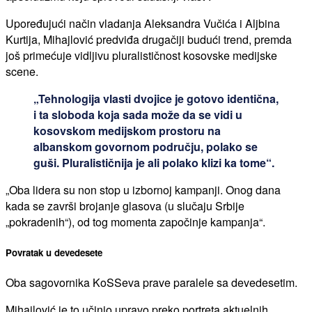
Upoređujući način vladanja Aleksandra Vučića i Aljbina
Kurtija, Mihajlović predviđa drugačiji budući trend, premda
još primećuje vidljivu pluralističnost kosovske medijske
scene.
„Tehnologija vlasti dvojice je gotovo identična,
i ta sloboda koja sada može da se vidi u
kosovskom medijskom prostoru na
albanskom govornom području, polako se
guši. Pluralističnija je ali polako klizi ka tome“.
„Oba lidera su non stop u izbornoj kampanji. Onog dana
kada se završi brojanje glasova (u slučaju Srbije
„pokradenih“), od tog momenta započinje kampanja“.
Povratak u devedesete
Oba sagovornika KoSSeva prave paralele sa devedesetim.
Mihajlović je to učinio upravo preko portreta aktuelnih