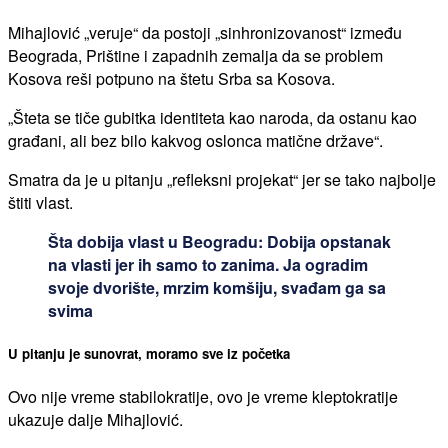
Mihajlović „veruje“ da postoji „sinhronizovanost“ između
Beograda, Prištine i zapadnih zemalja da se problem
Kosova reši potpuno na štetu Srba sa Kosova.
„Šteta se tiče gubitka identiteta kao naroda, da ostanu kao
građani, ali bez bilo kakvog oslonca matične države“.
Smatra da je u pitanju „refleksni projekat“ jer se tako najbolje
štiti vlast.
Šta dobija vlast u Beogradu: Dobija opstanak
na vlasti jer ih samo to zanima. Ja ogradim
svoje dvorište, mrzim komšiju, svađam ga sa
svima
U pitanju je sunovrat, moramo sve iz početka
Ovo nije vreme stabilokratije, ovo je vreme kleptokratije
ukazuje dalje Mihajlović.