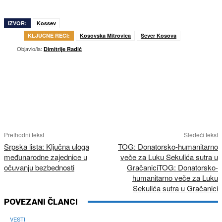
IZVOR:
Kossev
KLJUČNE REČI:
Kosovska Mitrovica
Sever Kosova
Objavio/la:
Dimitrije Radić
Prethodni tekst
Sledeći tekst
Srpska lista: Ključna uloga
TOG: Donatorsko-humanitarno
međunarodne zajednice u
veče za Luku Sekulića sutra u
očuvanju bezbednosti
GračaniciTOG: Donatorsko-
humanitarno veče za Luku
Sekulića sutra u Gračanici
POVEZANI ČLANCI
VESTI