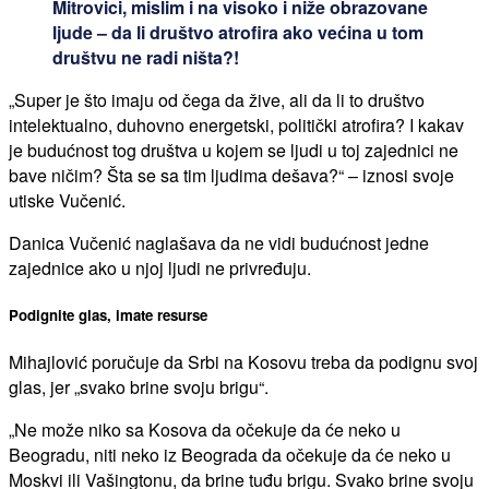
Mitrovici, mislim i na visoko i niže obrazovane
ljude – da li društvo atrofira ako većina u tom
društvu ne radi ništa?!
„Super je što imaju od čega da žive, ali da li to društvo
intelektualno, duhovno energetski, politički atrofira? I kakav
je budućnost tog društva u kojem se ljudi u toj zajednici ne
bave ničim? Šta se sa tim ljudima dešava?“ – iznosi svoje
utiske Vučenić.
Danica Vučenić naglašava da ne vidi budućnost jedne
zajednice ako u njoj ljudi ne privređuju.
Podignite glas, imate resurse
Mihajlović poručuje da Srbi na Kosovu treba da podignu svoj
glas, jer „svako brine svoju brigu“.
„Ne može niko sa Kosova da očekuje da će neko u
Beogradu, niti neko iz Beograda da očekuje da će neko u
Moskvi ili Vašingtonu, da brine tuđu brigu. Svako brine svoju