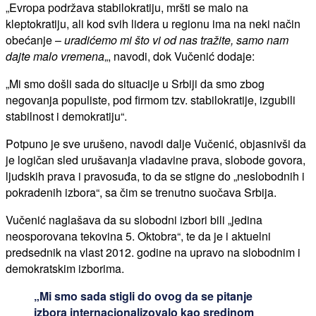
„Evropa podržava stabilokratiju, mršti se malo na
kleptokratiju, ali kod svih lidera u regionu ima na neki način
obećanje –
uradićemo mi što vi od nas tražite, samo nam
dajte malo vremena
„, navodi, dok Vučenić dodaje:
„Mi smo došli sada do situacije u Srbiji da smo zbog
negovanja populiste, pod firmom tzv. stabilokratije, izgubili
stabilnost i demokratiju“.
Potpuno je sve urušeno, navodi dalje Vučenić, objasnivši da
je logičan sled urušavanja vladavine prava, slobode govora,
ljudskih prava i pravosuđa, to da se stigne do „neslobodnih i
pokradenih izbora“, sa čim se trenutno suočava Srbija.
Vučenić naglašava da su slobodni izbori bili „jedina
neosporovana tekovina 5. Oktobra“, te da je i aktuelni
predsednik na vlast 2012. godine na upravo na slobodnim i
demokratskim izborima.
„Mi smo sada stigli do ovog da se pitanje
izbora internacionalizovalo kao sredinom