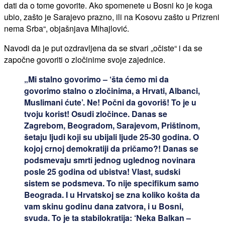
dati da o tome govorite. Ako spomenete u Bosni ko je koga
ubio, zašto je Sarajevo prazno, ili na Kosovu zašto u Prizreni
nema Srba“, objašnjava Mihajlović.
Navodi da je put ozdravljena da se stvari „očiste“ i da se
započne govoriti o zločinime svoje zajednice.
„Mi stalno govorimo – ‘šta ćemo mi da
govorimo stalno o zločinima, a Hrvati, Albanci,
Muslimani ćute’. Ne! Počni da govoriš! To je u
tvoju korist! Osudi zločince. Danas se
Zagrebom, Beogradom, Sarajevom, Prištinom,
šetaju ljudi koji su ubijali ljude 25-30 godina. O
kojoj crnoj demokratiji da pričamo?! Danas se
podsmevaju smrti jednog uglednog novinara
posle 25 godina od ubistva! Vlast, sudski
sistem se podsmeva. To nije specifikum samo
Beograda. I u Hrvatskoj se zna koliko košta da
vam skinu godinu dana zatvora, i u Bosni,
svuda. To je ta stabilokratija: ‘Neka Balkan –