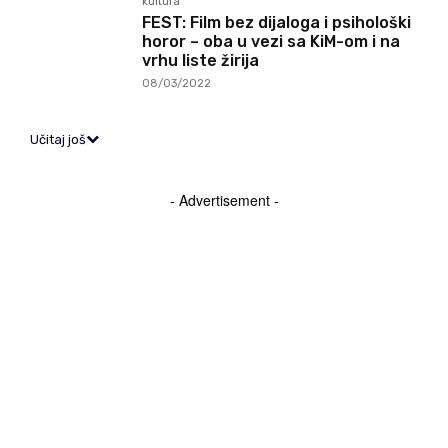
kultura
FEST: Film bez dijaloga i psihološki
horor – oba u vezi sa KiM-om i na
vrhu liste žirija
08/03/2022
Učitaj još
- Advertisement -