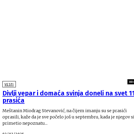
00:
VESTI
Divlji vepar i domaća svinja doneli na svet 1
prasića
Meštanin Miodrag Stevanović, na čijem imanju su se prasići
oprasili, kaže da je sve počelo još u septembru, kada je njegov s
primetio nepoznatu...