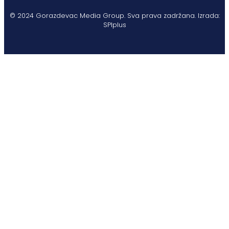
© 2024 Gorazdevac Media Group. Sva prava zadržana. Izrada:
SPIplus