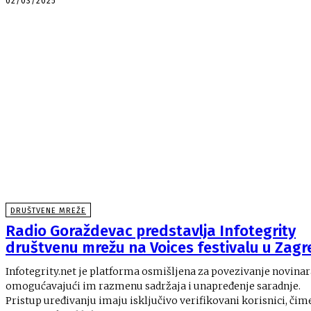
02/03/2025
DRUŠTVENE MREŽE
Radio Goraždevac predstavlja Infotegrity
društvenu mrežu na Voices festivalu u Zag
Infotegrity.net je platforma osmišljena za povezivanje novinar
omogućavajući im razmenu sadržaja i unapređenje saradnje.
Pristup uređivanju imaju isključivo verifikovani korisnici, čim