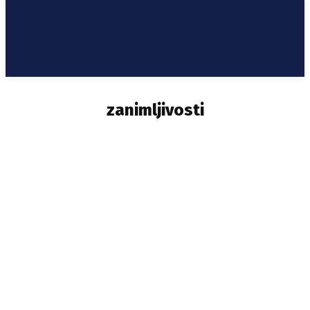
zanimljivosti
ANALIZA
AUDIO
COVID19
DRUGI PIŠU
DRUŠTVENE MREŽE
DRUŠTVO
FILM
FOTO
GRAĐANI PIŠU
HRONIKA