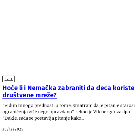
SVET
Hoće li i Nemačka zabraniti da deca koriste
društvene mreže?
"Vidim mnogo prednosti u tome. Smatram da je pitanje staros
ograničenja više nego opravdano", rekao je Vildberger za dpa.
"Dakle, sada se postavlja pitanje kako...
30/12/2025