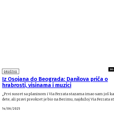
00:
DRUŠTVO
Iz Osojana do Beograda: Danilova priča o
hrabrosti, visinama i muzici
„Prvi susret sa planinom i Via Ferrata stazama imao sam još k
dete, ali pravi preokret je bio na Berimu, najdužoj Via Ferrata sta
14/06/2025