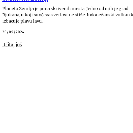
Planeta Zemlja je puna skrivenih mesta. Jedno od njih je grad
Rjukana, u koji sunčeva svetlost ne stiže. Indonežanski vulkan k
izbacuje plavu lavu...
20/09/2024
Učitaj još