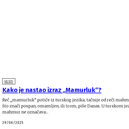
VESTI
Kako je nastao izraz „Mamurluk“?
Reč „mamurluk“ potiče iz turskog jezika, tačnije od reči mahm
što znači pospan, omamljen, ili trom, piše Danas. U turskom je
mahmur ne označava...
29/06/2025