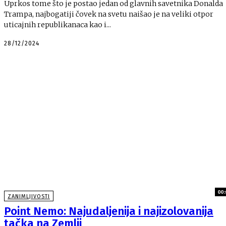
Uprkos tome što je postao jedan od glavnih savetnika Donalda
Trampa, najbogatiji čovek na svetu naišao je na veliki otpor
uticajnih republikanaca kao i...
28/12/2024
00:
ZANIMLJIVOSTI
Point Nemo: Najudaljenija i najizolovanija
tačka na Zemlji