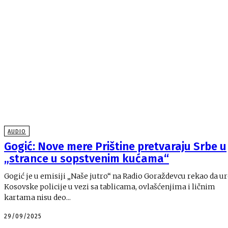
AUDIO
Gogić: Nove mere Prištine pretvaraju Srbe u
„strance u sopstvenim kućama“
Gogić je u emisiji „Naše jutro“ na Radio Goraždevcu rekao da u
Kosovske policije u vezi sa tablicama, ovlašćenjima i ličnim
kartama nisu deo...
29/09/2025