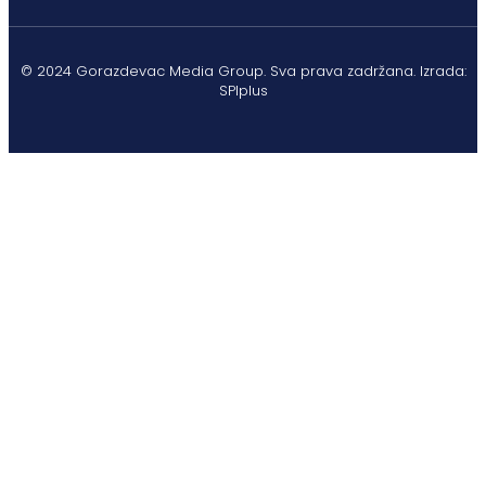
© 2024 Gorazdevac Media Group. Sva prava zadržana. Izrada:
SPIplus