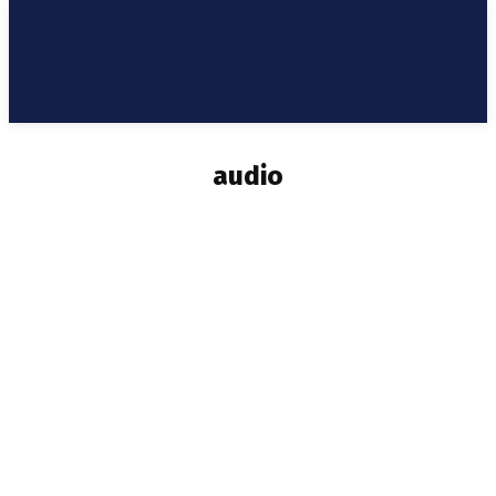
audio
FOTO
OTVORENO O SVEMU
VIDEO
ŽIVOT SRBA U PEĆKOM OKRUGU