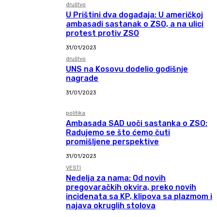
društvo
U Prištini dva događaja: U američkoj
ambasadi sastanak o ZSO, a na ulici
protest protiv ZSO
31/01/2023
društvo
UNS na Kosovu dodelio godišnje
nagrade
31/01/2023
politika
Ambasada SAD uoči sastanka o ZSO:
Radujemo se što ćemo čuti
promišljene perspektive
31/01/2023
VESTI
Nedelja za nama: Od novih
pregovaračkih okvira, preko novih
incidenata sa KP, klipova sa plazmom i
najava okruglih stolova