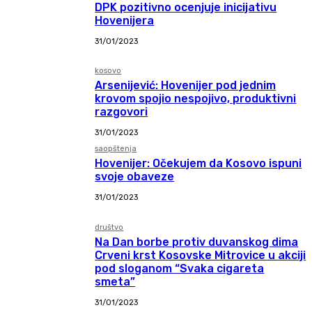
DPK pozitivno ocenjuje inicijativu
Hovenijera
31/01/2023
kosovo
Arsenijević: Hovenijer pod jednim
krovom spojio nespojivo, produktivni
razgovori
31/01/2023
saopštenja
Hovenijer: Očekujem da Kosovo ispuni
svoje obaveze
31/01/2023
društvo
Na Dan borbe protiv duvanskog dima
Crveni krst Kosovske Mitrovice u akciji
pod sloganom “Svaka cigareta
smeta”
31/01/2023