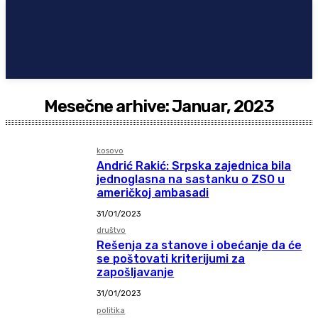
Mesečne arhive: Januar, 2023
kosovo
Andrić Rakić: Srpska zajednica bila
jednoglasna na sastanku o ZSO u
američkoj ambasadi
31/01/2023
društvo
Rešenja za stanove i obećanje da će
se poštovati kriterijumi za
zapošljavanje
31/01/2023
politika