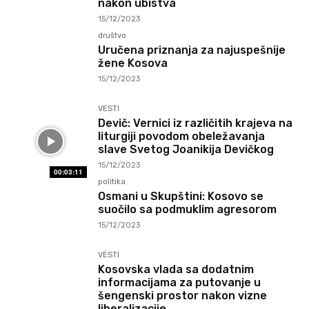
nakon ubistva
15/12/2023
društvo
Uručena priznanja za najuspešnije
žene Kosova
15/12/2023
VESTI
Devič: Vernici iz različitih krajeva na
liturgiji povodom obeležavanja
slave Svetog Joanikija Devičkog
15/12/2023
00:03:11
politika
Osmani u Skupštini: Kosovo se
suočilo sa podmuklim agresorom
15/12/2023
VESTI
Kosovska vlada sa dodatnim
informacijama za putovanje u
šengenski prostor nakon vizne
liberalizacije