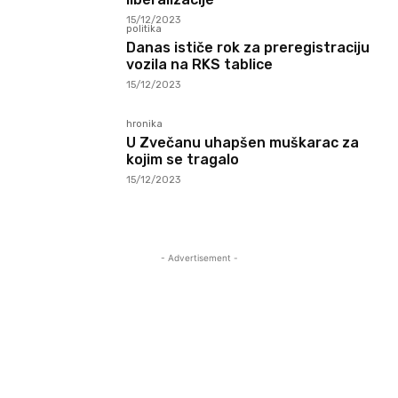
15/12/2023
politika
Danas ističe rok za preregistraciju
vozila na RKS tablice
15/12/2023
hronika
U Zvečanu uhapšen muškarac za
kojim se tragalo
15/12/2023
- Advertisement -