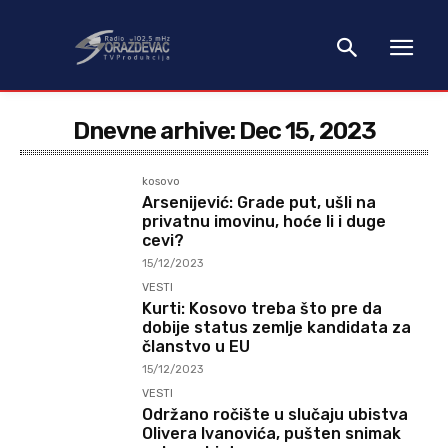
Dnevne arhive: Dec 15, 2023
kosovo
Arsenijević: Grade put, ušli na
privatnu imovinu, hoće li i duge
cevi?
15/12/2023
VESTI
Kurti: Kosovo treba što pre da
dobije status zemlje kandidata za
članstvo u EU
15/12/2023
VESTI
Održano ročište u slučaju ubistva
Olivera Ivanovića, pušten snimak