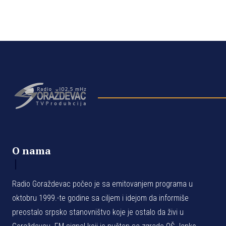
O nama
Radio Goraždevac počeo je sa emitovanjem programa u
oktobru 1999.-te godine sa ciljem i idejom da informiše
preostalo srpsko stanovništvo koje je ostalo da živi u