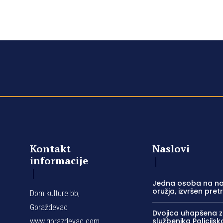
Kontakt
Naslovi
informacije
Jedna osoba na na
oružja, izvršen pret
Dom kulture bb,
Goraždevac
Dvojica uhapšena 
službenika Policijs
www.gorazdevac.com