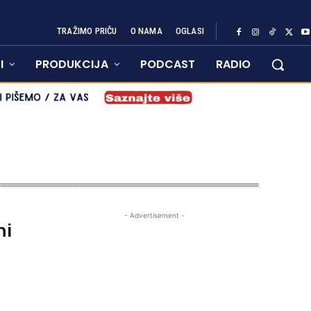
TRAŽIMO PRIČU
O NAMA
OGLASI
I
PRODUKCIJA
PODCAST
RADIO
- Advertisement -
ni