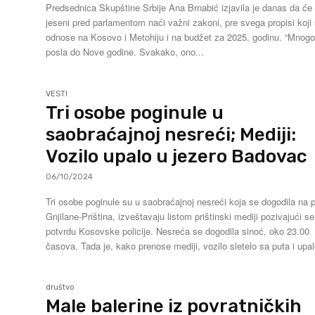
Predsednica Skupštine Srbije Ana Brnabić izjavila je danas da će
jeseni pred parlamentom naći važni zakoni, pre svega propisi koji
odnose na Kosovo i Metohiju i na budžet za 2025. godinu. “Mnogo
posla do Nove godine. Svakako, ono...
VESTI
Tri osobe poginule u
saobraćajnoj nesreći; Mediji:
Vozilo upalo u jezero Badovac
06/10/2024
Tri osobe poginule su u saobraćajnoj nesreći koja se dogodila na 
Gnjilane-Priština, izveštavaju listom prištinski mediji pozivajući s
potvrdu Kosovske policije. Nesreća se dogodila sinoć, oko 23.00
časova. Tada je, kako prenose mediji, vozilo sletelo sa puta i upal
društvo
Male balerine iz povratničkih