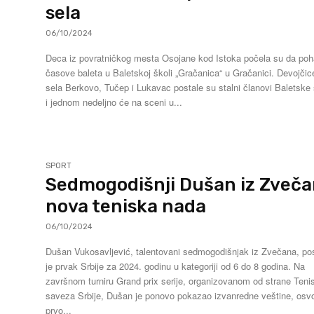
sela
06/10/2024
Deca iz povratničkog mesta Osojane kod Istoka počela su da poh
časove baleta u Baletskoj školi „Gračanica“ u Gračanici. Devojčic
sela Berkovo, Tučep i Lukavac postale su stalni članovi Baletske
i jednom nedeljno će na sceni u...
SPORT
Sedmogodišnji Dušan iz Zveč
nova teniska nada
06/10/2024
Dušan Vukosavljević, talentovani sedmogodišnjak iz Zvečana, po
je prvak Srbije za 2024. godinu u kategoriji od 6 do 8 godina. Na
završnom turniru Grand prix serije, organizovanom od strane Teni
saveza Srbije, Dušan je ponovo pokazao izvanredne veštine, osvo
prvo...