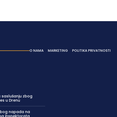
Latest News
O NAMA
MARKETING
POLITIKA PRIVATNOSTI
 saslušanju zbog
res u Drenu
zbog napada na
kog inspektorata