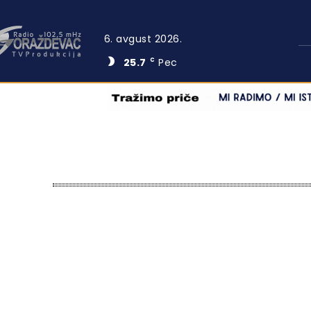
6. avgust 2026.
25.7
Pec
C