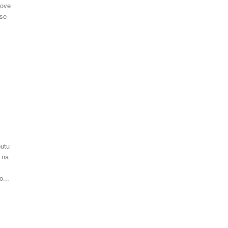
 ove
 se
putu
e na
o...