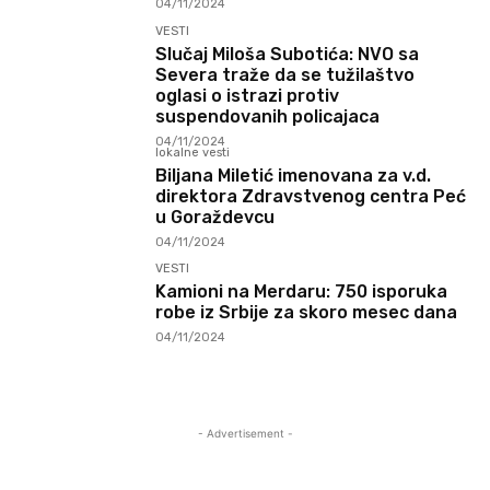
04/11/2024
VESTI
Slučaj Miloša Subotića: NVO sa
Severa traže da se tužilaštvo
oglasi o istrazi protiv
suspendovanih policajaca
04/11/2024
lokalne vesti
Biljana Miletić imenovana za v.d.
direktora Zdravstvenog centra Peć
u Goraždevcu
04/11/2024
VESTI
Kamioni na Merdaru: 750 isporuka
robe iz Srbije za skoro mesec dana
04/11/2024
- Advertisement -