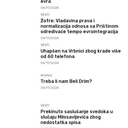
evra
04/11/2024
VESTI
Žofre: Vladavina prava i
normalizacija odnosa sa Prištinom
određivaće tempo evrointegracija
04/11/2024
VESTI
Uhapšen na Vrbnici zbog krađe više
od 60 telefona
04/11/2024
Analiza
Treba li nam Beli Drim?
04/11/2024
VESTI
Prekinuto saslušanje svedoka u
slučaju Milosavljevića zbog
nedostatka spisa