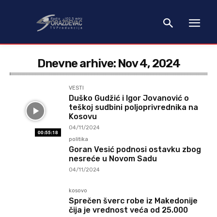
Dnevne arhive: Nov 4, 2024
VESTI
Duško Gudžić i Igor Jovanović o
teškoj sudbini poljoprivrednika na
Kosovu
04/11/2024
00:55:18
politika
Goran Vesić podnosi ostavku zbog
nesreće u Novom Sadu
04/11/2024
kosovo
Sprečen šverc robe iz Makedonije
čija je vrednost veća od 25.000