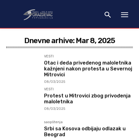
Dnevne arhive: Mar 8, 2025
VESTI
Otac i deda privedenog maloletnika
kažnjeni nakon protesta u Severnoj
Mitrovici
08/03/2025
VESTI
Protest u Mitrovici zbog privođenja
maloletnika
08/03/2025
saopštenja
Srbi sa Kosova odbijaju odlazak u
Beograd