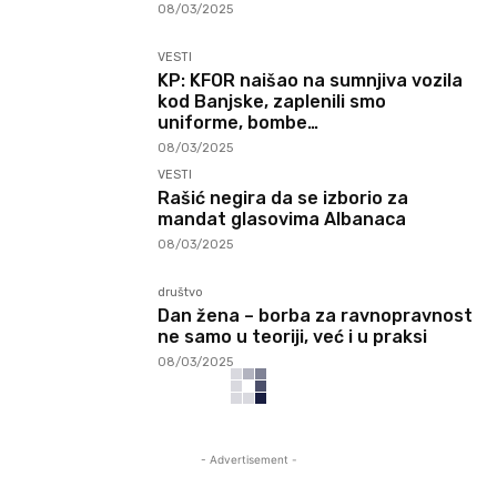
08/03/2025
VESTI
KP: KFOR naišao na sumnjiva vozila
kod Banjske, zaplenili smo
uniforme, bombe…
08/03/2025
VESTI
Rašić negira da se izborio za
mandat glasovima Albanaca
08/03/2025
društvo
Dan žena – borba za ravnopravnost
ne samo u teoriji, već i u praksi
08/03/2025
- Advertisement -