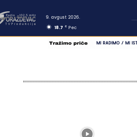
9. avgust 2026.
18.7
Pec
C