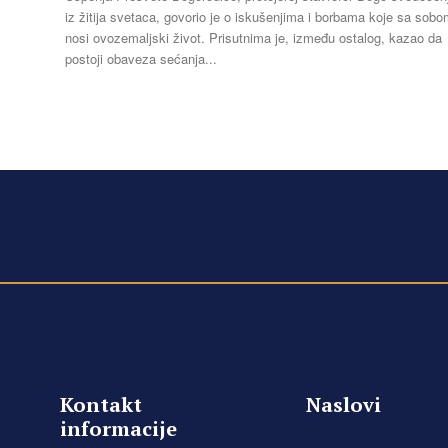
iz žitija svetaca, govorio je o iskušenjima i borbama koje sa sob
nosi ovozemaljski život. Prisutnima je, između ostalog, kazao da
postoji obaveza sećanja...
Kontakt
Naslovi
informacije