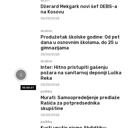
VESTI
Džerard Mekgark novi šef OEBS-a
na Kosovu
05/05/2025
društvo
Produžetak školske godine: Od pet
dana u osnovnim školama, do 25 u
gimnazijama
05/05/2025
društvo
Inter: Hitno pristupiti gašenju
požara na sanitarnoj deponiji Lučka
Reka
05/05/2025
00:00:31
politika
Murati: Samoopredeljenje predlaže
Rašića za potpredsednika
skupštine
05/05/2025
politika
Kurti uputio pismo Abdidžiku: