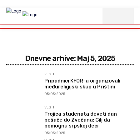
Dnevne arhive: Maj 5, 2025
VESTI
Pripadnici KFOR-a organizovali
međureligijski skup u Prištini
05/05/2025
VESTI
Trojica studenata deveti dan
pešače do Zvečana: Cilj da
pomognu srpskoj deci
05/05/2025