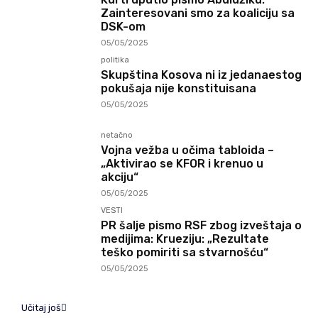
Zainteresovani smo za koaliciju sa
DSK-om
05/05/2025
politika
Skupština Kosova ni iz jedanaestog
pokušaja nije konstituisana
05/05/2025
netačno
Vojna vežba u očima tabloida –
„Aktivirao se KFOR i krenuo u
akciju“
05/05/2025
VESTI
PR šalje pismo RSF zbog izveštaja o
medijima: Krueziju: „Rezultate
teško pomiriti sa stvarnošću“
05/05/2025
Učitaj još