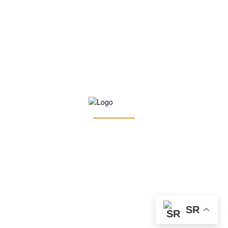
Latest News
O NAMA
MARKETING
POLITIKA PRIVATNOSTI
© 2024 Gorazdevac Media Group. Sva prava zadržana. Izrada:
SPIplus
SR