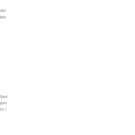
Latest News
delo
0
ljani,
njom
im i