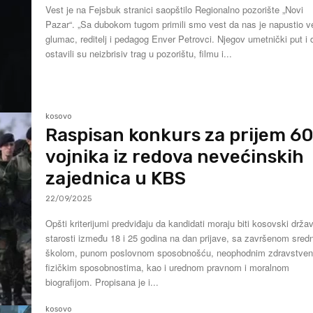
Vest je na Fejsbuk stranici saopštilo Regionalno pozorište „Novi
Pazar“. „Sa dubokom tugom primili smo vest da nas je napustio veliki
glumac, reditelj i pedagog Enver Petrovci. Njegov umetnički put i 
ostavili su neizbrisiv trag u pozorištu, filmu i...
kosovo
Raspisan konkurs za prijem 6
vojnika iz redova nevećinskih
zajednica u KBS
22/09/2025
Opšti kriterijumi predviđaju da kandidati moraju biti kosovski držav
starosti između 18 i 25 godina na dan prijave, sa završenom sred
školom, punom poslovnom sposobnošću, neophodnim zdravstven
fizičkim sposobnostima, kao i urednom pravnom i moralnom
biografijom. Propisana je i...
kosovo