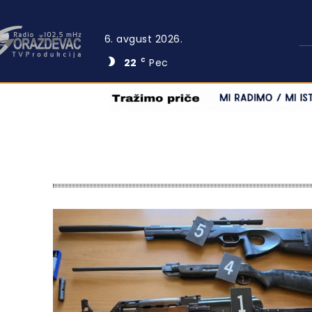
6. avgust 2026.
22
Pec
C