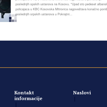
poslednjih spskih ustanova na Kosovu. "Upad sto pedeset albanskih
policajaca u KBC Kosovska Mitrovica nagoveštava konačno poniš
poslednjih srpskih ustanova u Pokrajini...
Kontakt
Naslovi
informacije