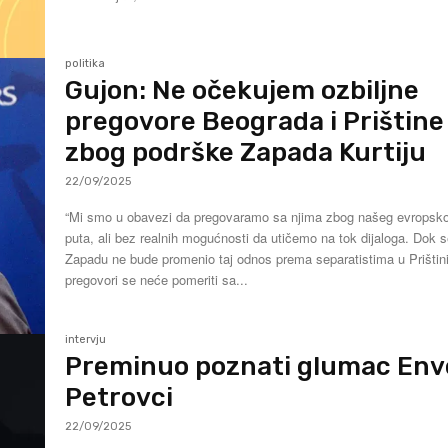
politika
Gujon: Ne očekujem ozbiljne
pregovore Beograda i Prištine
zbog podrške Zapada Kurtiju
22/09/2025
“Mi smo u obavezi da pregovaramo sa njima zbog našeg evropsk
puta, ali bez realnih mogućnosti da utičemo na tok dijaloga. Dok 
Zapadu ne bude promenio taj odnos prema separatistima u Prištini
pregovori se neće pomeriti sa...
intervju
Preminuo poznati glumac Env
Petrovci
22/09/2025