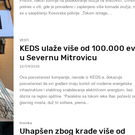
Prištini, nakon sumnje na posedovanje oružja na Brezovici, izvršil
pretres u vili, gde je pronađeno i zaplenjeno više komada oružja, 
se u saopštenju Kosovske policije. „Tokom istrage,...
VESTI
KEDS ulaže više od 100.000 e
u Severnu Mitrovicu
22/09/2025
Ova posvećenost kompanije, navode iz KEDS-a, dokazuje
posvećenost da svi građani imaju koristi od moderne energetske
infrastrukture i stabilnog snabdevanja električnom energijom, bez
obzira na region opštine. “Paralelno sa tokom reke Ibar, počevši od
glavnog mosta, duž tri solitera, prema...
hronika
Uhapšen zbog krađe više od