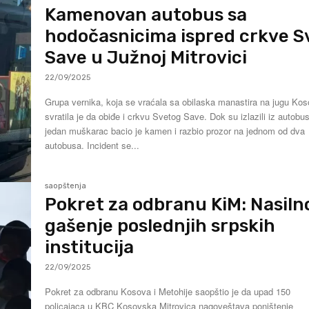
Kamenovan autobus sa
hodočasnicima ispred crkve S
Save u Južnoj Mitrovici
22/09/2025
Grupa vernika, koja se vraćala sa obilaska manastira na jugu Kos
svratila je da obiđe i crkvu Svetog Save. Dok su izlazili iz autobu
jedan muškarac bacio je kamen i razbio prozor na jednom od dva
autobusa. Incident se...
saopštenja
Pokret za odbranu KiM: Nasiln
gašenje poslednjih srpskih
institucija
22/09/2025
Pokret za odbranu Kosova i Metohije saopštio je da upad 150
policajaca u KBC Kosovska Mitrovica nagoveštava poništenje