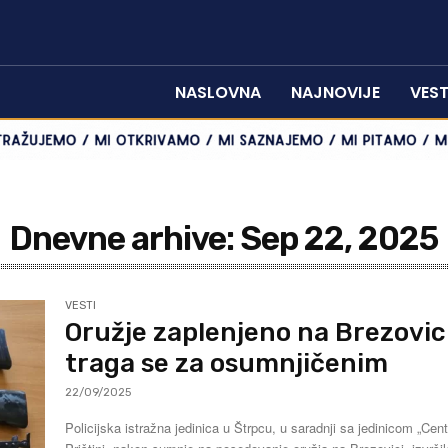
NASLOVNA
NAJNOVIJE
VEST
Dnevne arhive: Sep 22, 2025
VESTI
Oružje zaplenjeno na Brezovici
traga se za osumnjičenim
22/09/2025
Policijska istražna jedinica u Štrpcu, u saradnji sa jedinicom „Cent