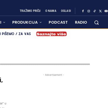
TRAŽIMO PRIČU
O NAMA
OGLASI
I
PRODUKCIJA
PODCAST
RADIO
- Advertisement -
,
ar“ u