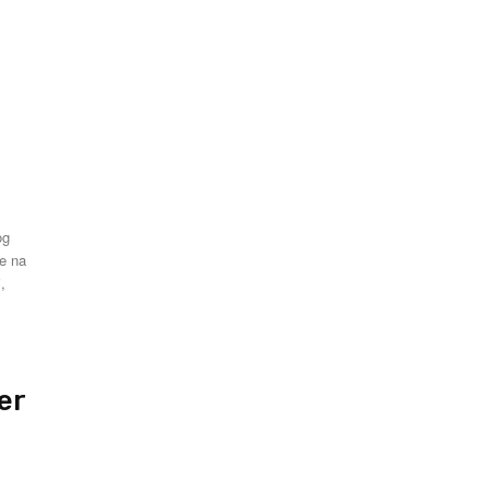
og
se na
,
er