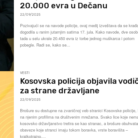
20.000 evra u Dečanu
22/09/2025
Pozivajući se na navode policije, ovaj medij izveštava da se krađ
dogodila u ranim jutarnjim satima 17. jula. Kako navode, dve osobe su
tada u selu ukrale 20.450 evra iz torbe jednog muškarca i potom
pobegle. Radi se, kako se...
VESTI
Kosovska policija objavila vodi
za strane državljane
22/09/2025
Brošure su dostupne na zvaničnoj veb stranici Kosovske policije, 
na njenim profilima na društvenim mrežama. Svako lice koje nema
kosovsko državljanstvo tretira se kao stranac, a brošure obuhvata
obaveze koje stranci imaju tokom boravka, vrste boravišta –
kratkotrajno,...