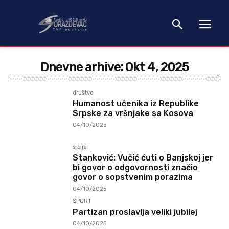
Dnevne arhive: Okt 4, 2025
društvo
Humanost učenika iz Republike
Srpske za vršnjake sa Kosova
04/10/2025
srbija
Stanković: Vučić ćuti o Banjskoj jer
bi govor o odgovornosti značio
govor o sopstvenim porazima
04/10/2025
SPORT
Partizan proslavlja veliki jubilej
04/10/2025