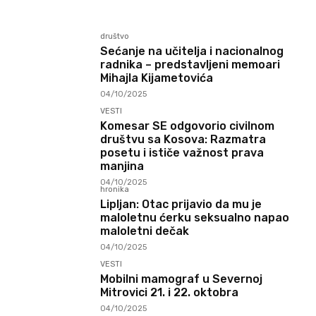
društvo
Sećanje na učitelja i nacionalnog
radnika – predstavljeni memoari
Mihajla Kijametovića
04/10/2025
VESTI
Komesar SE odgovorio civilnom
društvu sa Kosova: Razmatra
posetu i ističe važnost prava
manjina
04/10/2025
hronika
Lipljan: Otac prijavio da mu je
maloletnu ćerku seksualno napao
maloletni dečak
04/10/2025
VESTI
Mobilni mamograf u Severnoj
Mitrovici 21. i 22. oktobra
04/10/2025