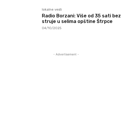
lokalne vesti
Radio Borzani: Više od 35 sati bez
struje u selima opštine Štrpce
04/10/2025
- Advertisement -