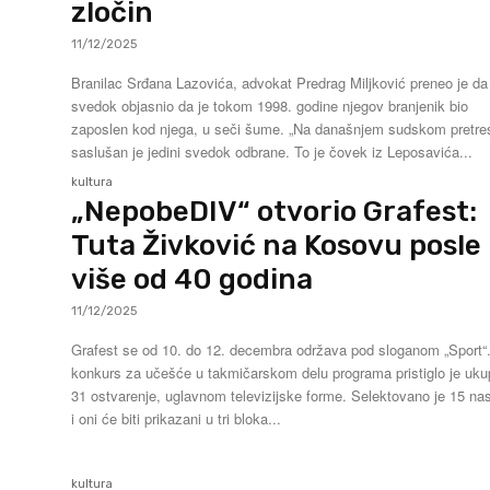
zločin
11/12/2025
Branilac Srđana Lazovića, advokat Predrag Miljković preneo je da
svedok objasnio da je tokom 1998. godine njegov branjenik bio
zaposlen kod njega, u seči šume. „Na današnjem sudskom pretresu
saslušan je jedini svedok odbrane. To je čovek iz Leposavića...
kultura
„NepobeDIV“ otvorio Grafest:
Tuta Živković na Kosovu posle
više od 40 godina
11/12/2025
Grafest se od 10. do 12. decembra održava pod sloganom „Sport“
konkurs za učešće u takmičarskom delu programa pristiglo je uk
31 ostvarenje, uglavnom televizijske forme. Selektovano je 15 na
i oni će biti prikazani u tri bloka...
kultura