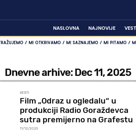
NASLOVNA
NAJNOVIJE
VEST
Dnevne arhive: Dec 11, 2025
VESTI
Film „Odraz u ogledalu“ u
produkciji Radio Goraždevca
sutra premijerno na Grafestu
11/12/2025