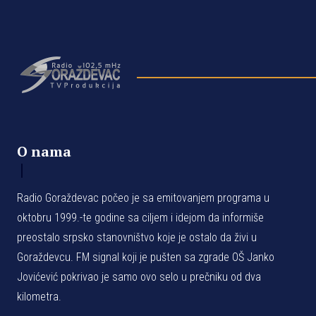
O nama
Radio Goraždevac počeo je sa emitovanjem programa u
oktobru 1999.-te godine sa ciljem i idejom da informiše
preostalo srpsko stanovništvo koje je ostalo da živi u
Goraždevcu. FM signal koji je pušten sa zgrade OŠ Janko
Jovićević pokrivao je samo ovo selo u prečniku od dva
kilometra.