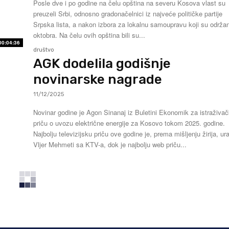
Posle dve i po godine na čelu opština na severu Kosova vlast su
preuzeli Srbi, odnosno gradonačelnici iz najveće političke partije
Srpska lista, a nakon izbora za lokalnu samoupravu koji su održan
oktobra. Na čelu ovih opština bili su...
00:04:36
društvo
AGK dodelila godišnje
novinarske nagrade
11/12/2025
Novinar godine je Agon Sinanaj iz Buletini Ekonomik za istraživa
priču o uvozu električne energije za Kosovo tokom 2025. godine.
Najbolju televizijsku priču ove godine je, prema mišljenju žirija, ura
Vljer Mehmeti sa KTV-a, dok je najbolju web priču...