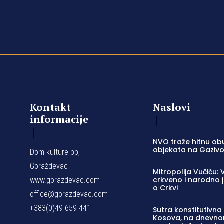
Kontakt
Naslovi
informacije
NVO traže hitnu ob
objekata na Gazi
Dom kulture bb,
Goraždevac
Mitropolija Vučiću: 
crkveno i narodno 
www.gorazdevac.com
o Crkvi
office@gorazdevac.com
+383(0)49 659 441
Sutra konstitutivna
Kosova, na dnevno