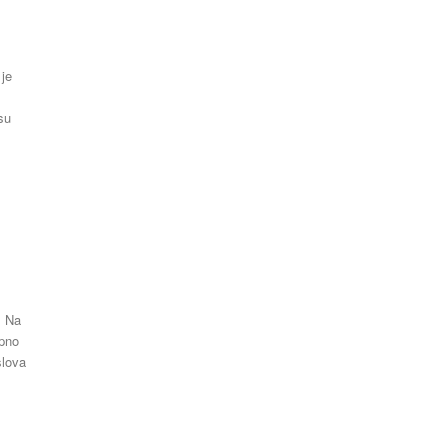
Latest News
 je
. Na
upno
slova