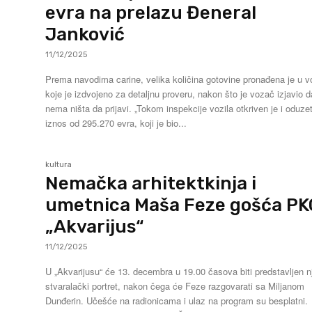
evra na prelazu Đeneral
Janković
11/12/2025
Prema navodima carine, velika količina gotovine pronađena je u v
koje je izdvojeno za detaljnu proveru, nakon što je vozač izjavio d
nema ništa da prijavi. „Tokom inspekcije vozila otkriven je i oduzet
iznos od 295.270 evra, koji je bio...
kultura
Nemačka arhitektkinja i
umetnica Maša Feze gošća PK
„Akvarijus“
11/12/2025
U „Akvarijusu“ će 13. decembra u 19.00 časova biti predstavljen n
stvaralački portret, nakon čega će Feze razgovarati sa Miljanom
Dunđerin. Učešće na radionicama i ulaz na program su besplatni.