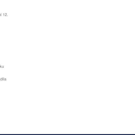
i 12.
čku
dila