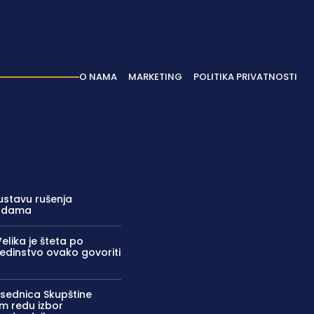
O NAMA
MARKETING
POLITIKA PRIVATNOSTI
ustavu rušenja
vodama
Velika je šteta po
jedinstvo ovako govoriti
 sednica Skupštine
m redu izbor