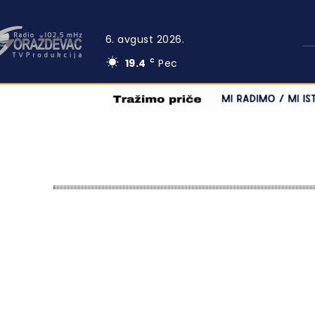
6. avgust 2026.
19.4
Pec
C