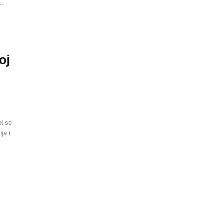
..
u
oj
i se
ja i