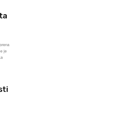
ta
vorena
e je
sti