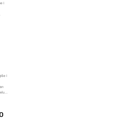
e i
elu...
00