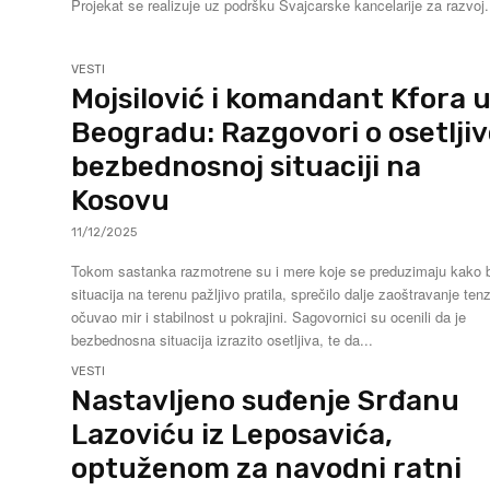
Projekat se realizuje uz podršku Švajcarske kancelarije za razvoj.
VESTI
Mojsilović i komandant Kfora 
Beogradu: Razgovori o osetljiv
bezbednosnoj situaciji na
Kosovu
11/12/2025
Tokom sastanka razmotrene su i mere koje se preduzimaju kako b
situacija na terenu pažljivo pratila, sprečilo dalje zaoštravanje tenzi
očuvao mir i stabilnost u pokrajini. Sagovornici su ocenili da je
bezbednosna situacija izrazito osetljiva, te da...
VESTI
Nastavljeno suđenje Srđanu
Lazoviću iz Leposavića,
optuženom za navodni ratni