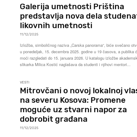
Galerija umetnosti Priština
predstavlja nova dela studena
likovnih umetnosti
11/12/2025
Izložba, simboličnog naziva „Carska panorama“, biće svečano ot
u ponedeljak, 15. decembra 2025. godine u 19 časova, a publika ć
moći razgledati do 15. januara 2026. U katalogu izložbe akademska
slikarka Milica Kostić naglašava da studenti i njihovi mentori...
VESTI
Mitrovčani o novoj lokalnoj vla
na severu Kosova: Promene
moguće uz stvarni napor za
dobrobit građana
11/12/2025