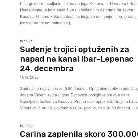
Film govori o raseljenim licima sa juga Kosova, iz Hrvatske i Bosn
Hercegovine, a koja sada žive u kolektivnim centrima na severu
Kosova. O tome kako su došli na ideju za snimanje filma, o radnji,
izazovima tokom snimanja i...
hronika
Suđenje trojici optuženih za
napad na kanal Ibar-Lepenac
24. decembra
11/12/2025
Suđenje je najavljeno za 9.30 časova. Optužnicu protiv braće Dragiše i
Jovana Vićentijevića i Igora Dimovića podiglo je pre dva dana
Specijalno tužilaštvo Kosova. Prema ovoj optužnici, Dragiša i Jovan
Vićentijević su 29. novembra 2024. godine, oko 18:50 časova, u s
hronika
Carina zaplenila skoro 300.0