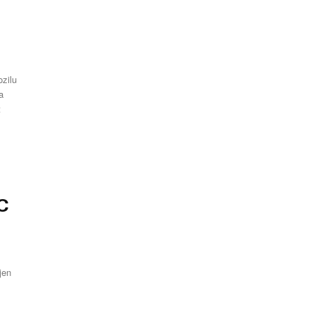
ozilu
a
C
jen