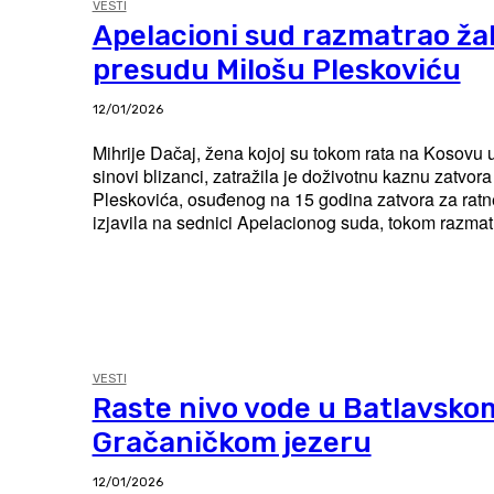
VESTI
Apelacioni sud razmatrao ža
presudu Milošu Pleskoviću
12/01/2026
Mihrije Dačaj, žena kojoj su tokom rata na Kosovu u
sinovi blizanci, zatražila je doživotnu kaznu zatvor
Pleskovića, osuđenog na 15 godina zatvora za ratne zločin
izjavila na sednici Apelacionog suda, tokom razmatr
VESTI
Raste nivo vode u Batlavskom
Gračaničkom jezeru
12/01/2026