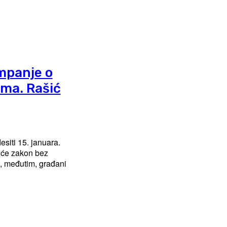
mpanje o
ima. Rašić
esiti 15. januara.
a će zakon bez
, međutim, građani