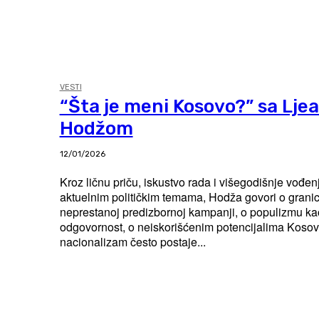
VESTI
“Šta je meni Kosovo?” sa Lje
Hodžom
12/01/2026
Kroz ličnu priču, iskustvo rada i višegodišnje vođen
aktuelnim političkim temama, Hodža govori o grani
neprestanoj predizbornoj kampanji, o populizmu k
odgovornost, o neiskorišćenim potencijalima Kosov
nacionalizam često postaje...