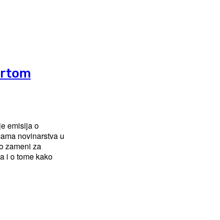
artom
je emisija o
cama novinarstva u
ao zameni za
a i o tome kako