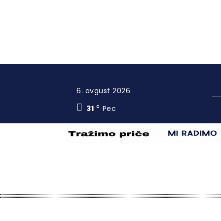
6. avgust 2026.
31
Pec
C