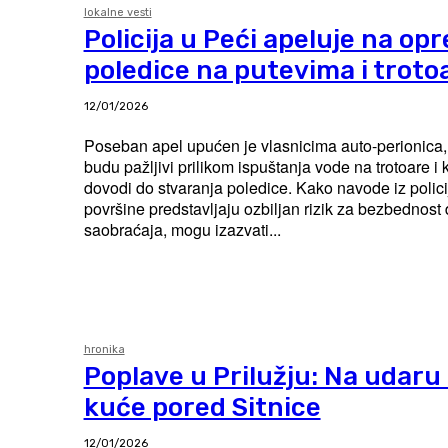
lokalne vesti
Policija u Peći apeluje na op
poledice na putevima i troto
12/01/2026
Poseban apel upućen je vlasnicima auto-perionica,
budu pažljivi prilikom ispuštanja vode na trotoare i k
dovodi do stvaranja poledice. Kako navode iz polic
površine predstavljaju ozbiljan rizik za bezbednos
saobraćaja, mogu izazvati...
hronika
Poplave u Prilužju: Na udaru 
kuće pored Sitnice
12/01/2026