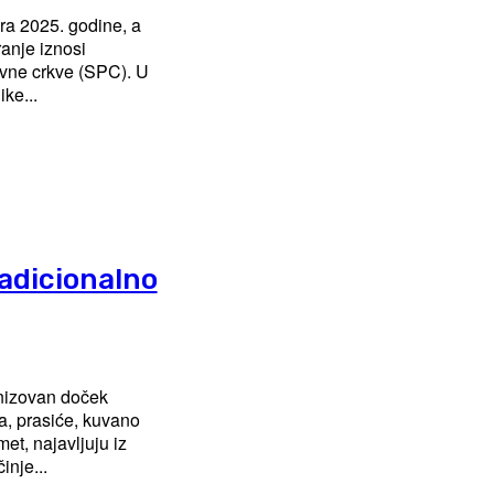
ra 2025. godine, a
anje iznosi
vne crkve (SPC). U
ke...
adicionalno
anizovan doček
a, prasiće, kuvano
met, najavljuju iz
počinje...