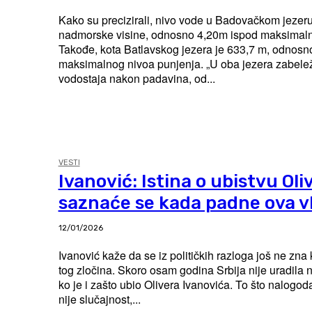
Kako su precizirali, nivo vode u Badovačkom jezer
nadmorske visine, odnosno 4,20m ispod maksimaln
Takođe, kota Batlavskog jezera je 633,7 m, odnosn
maksimalnog nivoa punjenja. „U oba jezera zabeležen je porast
vodostaja nakon padavina, od...
VESTI
Ivanović: Istina o ubistvu Oli
saznaće se kada padne ova v
12/01/2026
Ivanović kaže da se iz političkih razloga još ne zna
tog zločina. Skoro osam godina Srbija nije uradila ništa kako bi otkrila
ko je i zašto ubio Olivera Ivanovića. To što nalogod
nije slučajnost,...