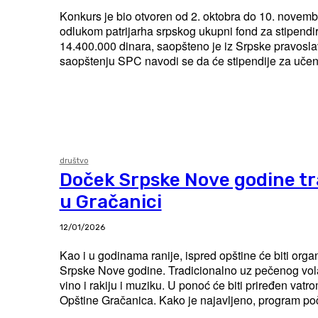
Konkurs je bio otvoren od 2. oktobra do 10. novemb
odlukom patrijarha srpskog ukupni fond za stipendir
14.400.000 dinara, saopšteno je iz Srpske pravosla
saopštenju SPC navodi se da će stipendije za učeni
društvo
Doček Srpske Nove godine tr
u Gračanici
12/01/2026
Kao i u godinama ranije, ispred opštine će biti org
Srpske Nove godine. Tradicionalno uz pečenog vol
vino i rakiju i muziku. U ponoć će biti priređen vatro
Opštine Gračanica. Kako je najavljeno, program 