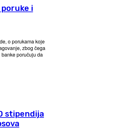
poruke i
eagovanje, zbog čega
0 stipendija
osova