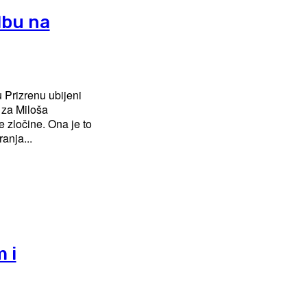
lbu na
 Prizrenu ubijeni
a za Miloša
e. Ona je to
anja...
 i