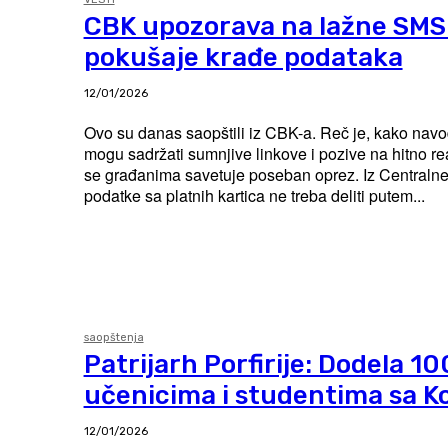
CBK upozorava na lažne SMS 
pokušaje krađe podataka
12/01/2026
Ovo su danas saopštili iz CBK-a. Reč je, kako navode, o porukama koje
mogu sadržati sumnjive linkove i pozive na hitno r
se građanima savetuje poseban oprez. Iz Centralne banke poručuju da
podatke sa platnih kartica ne treba deliti putem...
saopštenja
Patrijarh Porfirije: Dodela 10
učenicima i studentima sa K
12/01/2026