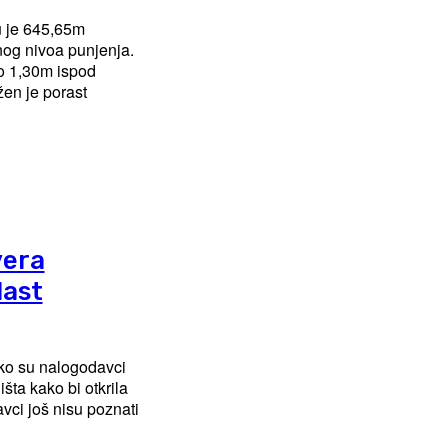
u je 645,65m
og nivoa punjenja.
o 1,30m ispod
vera
last
 ko su nalogodavci
avci još nisu poznati