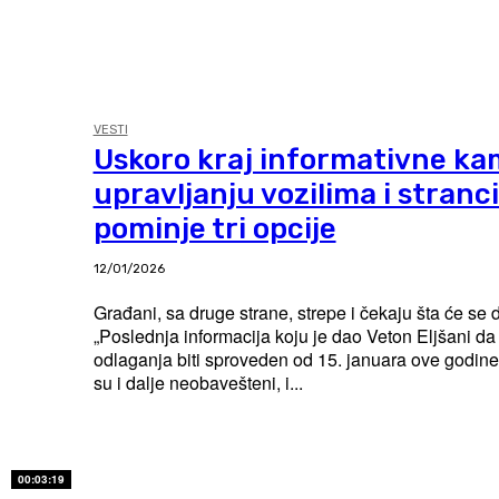
VESTI
Uskoro kraj informativne ka
upravljanju vozilima i stranc
pominje tri opcije
12/01/2026
Građani, sa druge strane, strepe i čekaju šta će se d
„Poslednja informacija koju je dao Veton Eljšani d
odlaganja biti sproveden od 15. januara ove godine
su i dalje neobavešteni, i...
00:03:19