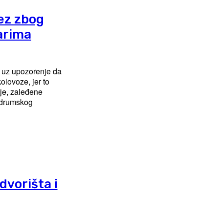
rez zbog
arima
 uz upozorenje da
olovoze, jer to
ije, zaleđene
t drumskog
dvorišta i