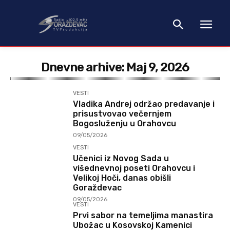
Dnevne arhive: Maj 9, 2026
VESTI
Vladika Andrej održao predavanje i
prisustvovao večernjem
Bogosluženju u Orahovcu
09/05/2026
VESTI
Učenici iz Novog Sada u
višednevnoj poseti Orahovcu i
Velikoj Hoči, danas obišli
Goraždevac
09/05/2026
VESTI
Prvi sabor na temeljima manastira
Ubožac u Kosovskoj Kamenici