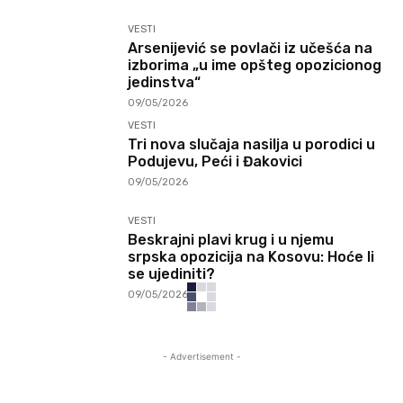
VESTI
Arsenijević se povlači iz učešća na
izborima „u ime opšteg opozicionog
jedinstva“
09/05/2026
VESTI
Tri nova slučaja nasilja u porodici u
Podujevu, Peći i Đakovici
09/05/2026
VESTI
Beskrajni plavi krug i u njemu
srpska opozicija na Kosovu: Hoće li
se ujediniti?
09/05/2026
- Advertisement -