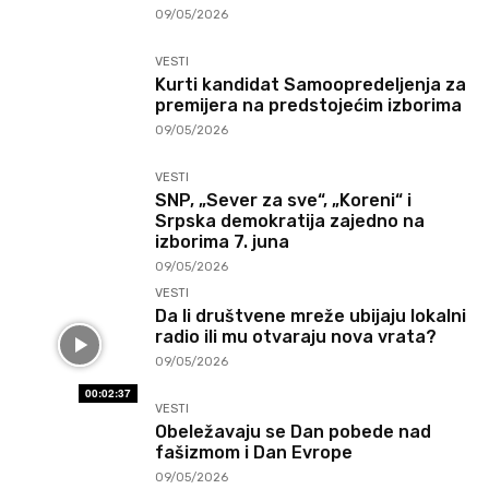
09/05/2026
VESTI
Kurti kandidat Samoopredeljenja za
premijera na predstojećim izborima
09/05/2026
VESTI
SNP, „Sever za sve“, „Koreni“ i
Srpska demokratija zajedno na
izborima 7. juna
09/05/2026
VESTI
Da li društvene mreže ubijaju lokalni
radio ili mu otvaraju nova vrata?
09/05/2026
00:02:37
VESTI
Obeležavaju se Dan pobede nad
fašizmom i Dan Evrope
09/05/2026