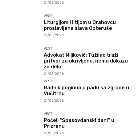
21/05/2026
VESTI
Liturgijom i litijom u Orahovcu
proslavljena slava Opteruše
21/05/2026
VESTI
Advokat Miljković: Tužilac traži
pritvor za okrivljene, nema dokaza
za delo
21/05/2026
VESTI
Radnik poginuo u padu sa zgrade u
Vučitrnu
21/05/2026
VESTI
Počeli “Spasovdanski dani” u
Prizrenu
21/05/2026