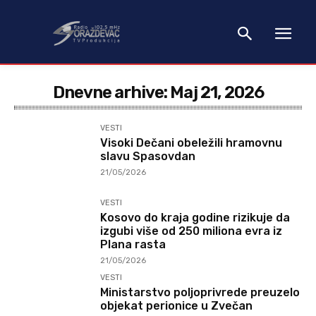
Dnevne arhive: Maj 21, 2026
VESTI
Visoki Dečani obeležili hramovnu
slavu Spasovdan
21/05/2026
VESTI
Kosovo do kraja godine rizikuje da
izgubi više od 250 miliona evra iz
Plana rasta
21/05/2026
VESTI
Ministarstvo poljoprivrede preuzelo
objekat perionice u Zvečan