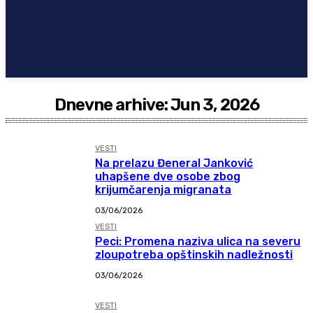
Dnevne arhive: Jun 3, 2026
VESTI
Na prelazu Đeneral Janković
uhapšene dve osobe zbog
krijumčarenja migranata
03/06/2026
VESTI
Peci: Promena naziva ulica na severu
zloupotreba opštinskih nadležnosti
03/06/2026
VESTI