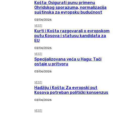
Košta: Osigurati punu primenu
Ohridskog sporazuma, normalizacija
suštinska za evropsku budućnost
03/06/2026
VESTI
Kurti i Košta razgovarali o evropskom
putu Kosova i statusu kandidata za
EU
03/06/2026
VESTI
Specijalizovana veća u Hagu: Tači
ostaje u pritvoru
03/06/2026
VESTI
Hadžiju i Košta: Za evropski put
Kosova potreban politički konsenzus
03/06/2026
VESTI