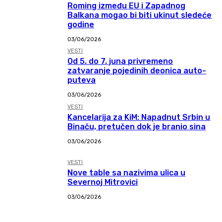
Roming između EU i Zapadnog
Balkana mogao bi biti ukinut sledeće
godine
03/06/2026
VESTI
Od 5. do 7. juna privremeno
zatvaranje pojedinih deonica auto-
puteva
03/06/2026
VESTI
Kancelarija za KiM: Napadnut Srbin u
Binaču, pretučen dok je branio sina
03/06/2026
VESTI
Nove table sa nazivima ulica u
Severnoj Mitrovici
03/06/2026