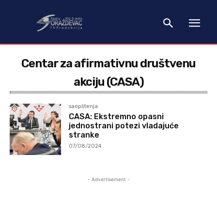
Centar za afirmativnu društvenu
akciju (CASA)
saopštenja
CASA: Ekstremno opasni
jednostrani potezi vladajuće
stranke
07/08/2024
- Advertisement -