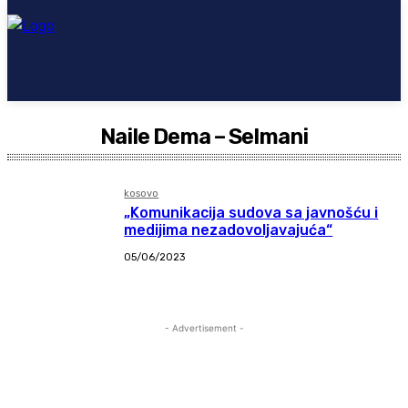
Naile Dema – Selmani
kosovo
„Komunikacija sudova sa javnošću i
medijima nezadovoljavajuća“
05/06/2023
- Advertisement -