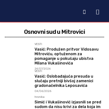
Osnovni sud u Mitrovici
VESTI
Vasić: Produžen pritvor Vidosavu
Mitroviću, optuženom za
pomaganje u pokušaju ubistva
Milana Vukašinovića
24/07/2026
VESTI
Vasić: Oslobađajuća presuda u
slučaju pretniji bivšoj zamenici
gradonačelnika Leposavića
04/06/2026
hronika
Simić i Vukašinović izjasnili se pred
sudom da nisu krivi za dela koja im