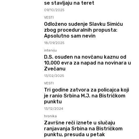
se stavljaju na teret
09/10/2025
VESTI
Odloženo suđenje Slavku Simiću
zbog proceduralnih propusta:
Apsolutno sam nevin
18/09/2025
intervju
D.S. osuđen na novčanu kaznu od
10,000 evra za napad na novinara u
Zvečanu
13/02/2025
VESTI
Tri godine zatvora za policajca koji
je ranio Srbina M.J. na Bistričkom
punktu
13/12/2024
hronika
Završne reči iznete u slučaju
ranjavanja Srbina na Bistričkom
punktu, presuda u petak