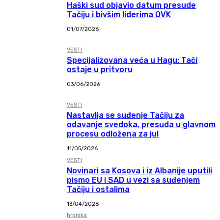
Haški sud objavio datum presude
Tačiju i bivšim liderima OVK
01/07/2026
VESTI
Specijalizovana veća u Hagu: Tači
ostaje u pritvoru
03/06/2026
VESTI
Nastavlja se suđenje Tačiju za
odavanje svedoka, presuda u glavnom
procesu odložena za jul
11/05/2026
VESTI
Novinari sa Kosova i iz Albanije uputili
pismo EU i SAD u vezi sa suđenjem
Tačiju i ostalima
13/04/2026
hronika