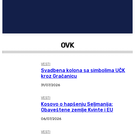
OVK
VESTI
Svadbena kolona sa simbolima UČK
kroz Gračanicu
31/07/2026
VESTI
Kosovo o hapšenju Seljmanija:
Obaveštene zemlje Kvinte i EU
06/07/2026
VESTI