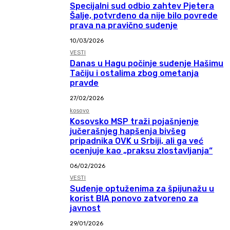
Specijalni sud odbio zahtev Pjetera
Šalje, potvrđeno da nije bilo povrede
prava na pravično suđenje
10/03/2026
VESTI
Danas u Hagu počinje suđenje Hašimu
Tačiju i ostalima zbog ometanja
pravde
27/02/2026
kosovo
Kosovsko MSP traži pojašnjenje
jučerašnjeg hapšenja bivšeg
pripadnika OVK u Srbiji, ali ga već
ocenjuje kao „praksu zlostavljanja“
06/02/2026
VESTI
Suđenje optuženima za špijunažu u
korist BIA ponovo zatvoreno za
javnost
29/01/2026