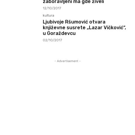
zaboravljeni ma gde živeli
12/10/2017
kultura
Ljubivoje Ršumović otvara
književne susrete „Lazar Vičković“,
u Goraždevcu
02/10/2017
- Advertisement -