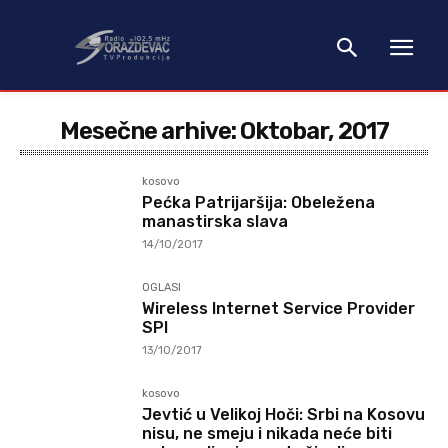
Mesečne arhive: Oktobar, 2017
kosovo
Pećka Patrijaršija: Obeležena
manastirska slava
14/10/2017
OGLASI
Wireless Internet Service Provider
SPI
13/10/2017
kosovo
Jevtić u Velikoj Hoči: Srbi na Kosovu
nisu, ne smeju i nikada neće biti