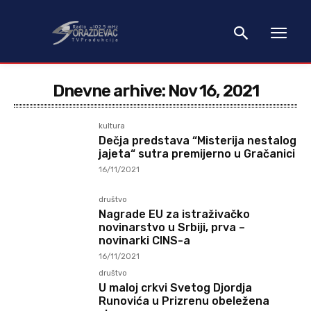
Dnevne arhive: Nov 16, 2021
kultura
Dečja predstava “Misterija nestalog
jajeta“ sutra premijerno u Gračanici
16/11/2021
društvo
Nagrade EU za istraživačko
novinarstvo u Srbiji, prva –
novinarki CINS-a
16/11/2021
društvo
U maloj crkvi Svetog Djordja
Runovića u Prizrenu obeležena