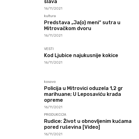
slava
16/11/2021
kultura
Predstava „Ja(o) meni“ sutra u
Mitrovačkom dvoru
16/11/2021
VESTI
Kod Ljubice najukusnije kokice
16/11/2021
kosovo
Policija u Mitrovici oduzela 1,2 gr
marihuane; U Leposaviću krađa
opreme
16/11/2021
PRODUKCIJA
Rudice: Život u obnovljenim kućama
pored ruševina [Video]
16/11/2021