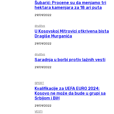
Šubarić: Procene su da menjamo tri
hektara kamenjara za 18 ari puta
29/09/2022
društvo
U Kosovskoj Mitrovici otkrivena bista
Dragiše Murganića
29/09/2022
društvo
Saradnja u borbi protiv lažnih vesti
29/09/2022
SPORT
Kvalifikacije za UEFA EURO 2024:
Kosovo ne može da bude u grupi sa
Srbijom i BiH
29/09/2022
VESTI