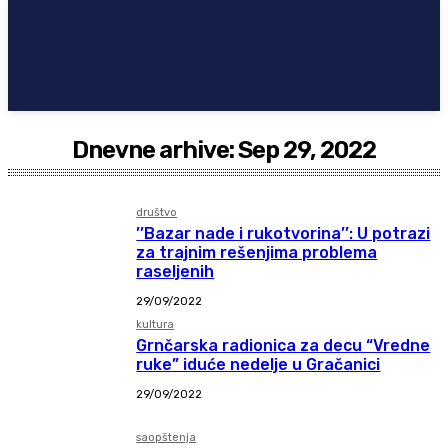
Dnevne arhive: Sep 29, 2022
društvo
’’Bazar nade i rukotvorina’’: U potrazi
za trajnim rešenjima problema
raseljenih
29/09/2022
kultura
Grnčarska radionica za decu “Vredne
ruke” iduće nedelje u Gračanici
29/09/2022
saopštenja