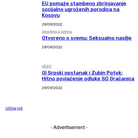
EU pomaže stambeno zbrinjavanje
socijalno ugroženih porodica na
Kosovu
29/09/2022
otvoreno o svemu
Otvoreno o svemu: Seksualno nasilje
29/09/2022
VESTI
GI Srpski opstanak i Zubin Potok:
Hitno povlačenje odluke SO Gračanica
29/09/2022
Učitaj još
- Advertisement -