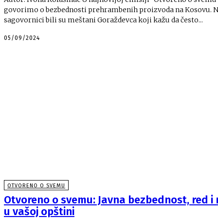
govorimo o bezbednosti prehrambenih proizvoda na Kosovu. Naši
sagovornici bili su meštani Goraždevca koji kažu da često...
05/09/2024
OTVORENO O SVEMU
Otvoreno o svemu: Javna bezbednost, red i 
u vašoj opštini