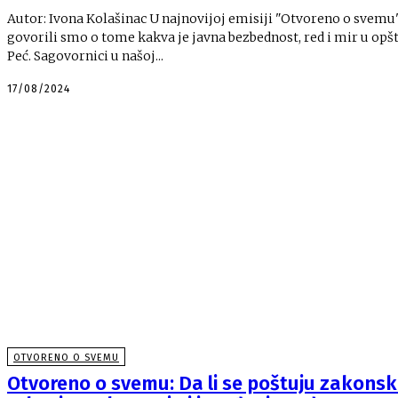
Autor: Ivona Kolašinac U najnovijoj emisiji "Otvoreno o svemu"
govorili smo o tome kakva je javna bezbednost, red i mir u opšt
Peć. Sagovornici u našoj...
17/08/2024
OTVORENO O SVEMU
Otvoreno o svemu: Da li se poštuju zakonsk