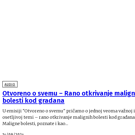
AUDIO
Otvoreno o svemu – Rano otkrivanje malign
bolesti kod gradana
U emisiji "Otvoreno o svemu" pričamo o jednoj veoma važnoj i
osetljivoj temi – rano otkrivanje malignih bolesti kod građana
Maligne bolesti, poznate i kao...
14/09/2024