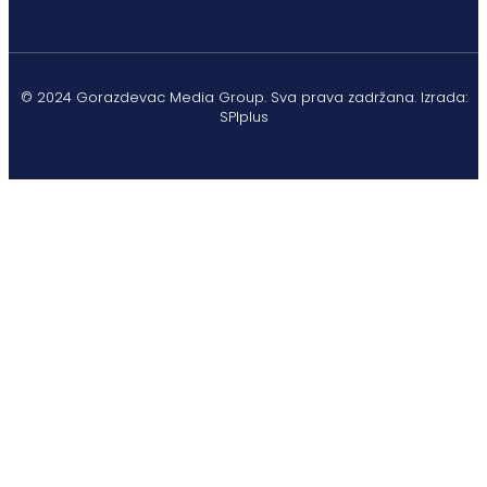
© 2024 Gorazdevac Media Group. Sva prava zadržana. Izrada:
SPIplus