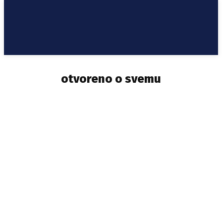
otvoreno o svemu
AUDIO
FOTO
VIDEO
ŽIVOT SRBA U PEĆKOM OKRUGU