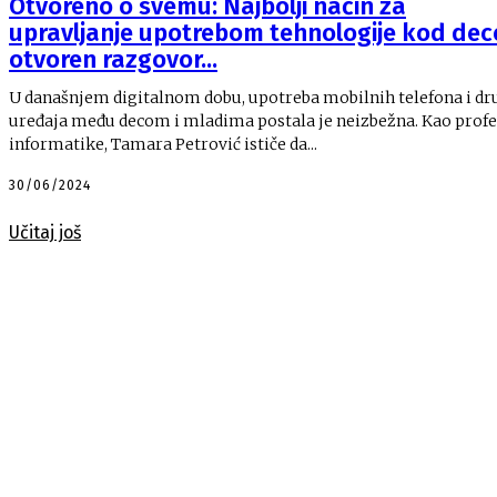
Otvoreno o svemu: Najbolji način za
upravljanje upotrebom tehnologije kod dece
otvoren razgovor...
U današnjem digitalnom dobu, upotreba mobilnih telefona i dr
uređaja među decom i mladima postala je neizbežna. Kao prof
informatike, Tamara Petrović ističe da...
30/06/2024
Učitaj još