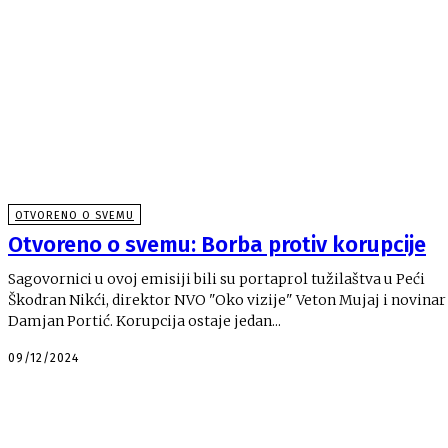
OTVORENO O SVEMU
Otvoreno o svemu: Borba protiv korupcije
Sagovornici u ovoj emisiji bili su portaprol tužilaštva u Peći
Škodran Nikći, direktor NVO "Oko vizije" Veton Mujaj i novinar
Damjan Portić. Korupcija ostaje jedan...
09/12/2024