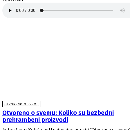
OTVORENO O SVEMU
Otvoreno o svemu: Koliko su bezbedni
prehrambeni proizvodi
Autor: Ivona Kolašinac U najnovijoj emisiji "Otvoreno o svemu"