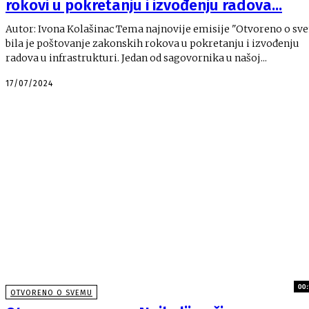
rokovi u pokretanju i izvođenju radova...
Autor: Ivona Kolašinac Tema najnovije emisije "Otvoreno o svemu"
bila je poštovanje zakonskih rokova u pokretanju i izvođenju
radova u infrastrukturi. Jedan od sagovornika u našoj...
17/07/2024
00:
OTVORENO O SVEMU