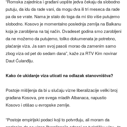
“Romska zajednica i građani uopšte jedva čekaju da slobodno
putuju, da idu da rade vani, da mogu dva ili tri meseca da rade
pa da se vrate. Nama je stalo do toga da mi što više putujemo
slobodno. Kosovo je momentalno poslednja zemlja na Balkanu
koja je zarobljena na taj način. Dvadeset godina smo zarobljeni
da ne možemo da putujemo, toliko dokumenata je potrebno,
plaćanje viza. Ja sam svoj pasoš morao da zamenim samo
zbog viza od pet do sedam dana”, kaže za RTV Kim novinar
Daut Ćulanđiju.
Kako će ukidanje viza uticati na odlazak stanovništva?
Postoje mišljenja da bi u slučaju vizne liberalizacije veliki broj
građana Kosova, pre svega mladih Albanaca, napustio
Kosovo i otišao u evropske zemlje.
“Postoje empirijski podaci koji to potvrđuju, ali moram da
naglasim da se vizna liberalizacija odnosi na turističku vizu , to