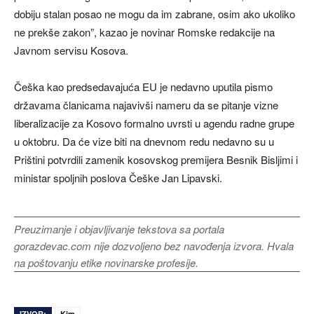
dobiju stalan posao ne mogu da im zabrane, osim ako ukoliko
ne prekše zakon”, kazao je novinar Romske redakcije na
Javnom servisu Kosova.
Češka kao predsedavajuća EU je nedavno uputila pismo
državama članicama najavivši nameru da se pitanje vizne
liberalizacije za Kosovo formalno uvrsti u agendu radne grupe
u oktobru. Da će vize biti na dnevnom redu nedavno su u
Prištini potvrdili zamenik kosovskog premijera Besnik Bisljimi i
ministar spoljnih poslova Češke Jan Lipavski.
Preuzimanje i objavljivanje tekstova sa portala
gorazdevac.com nije dozvoljeno bez navođenja izvora. Hvala
na poštovanju etike novinarske profesije.
IZVOR:
Kim