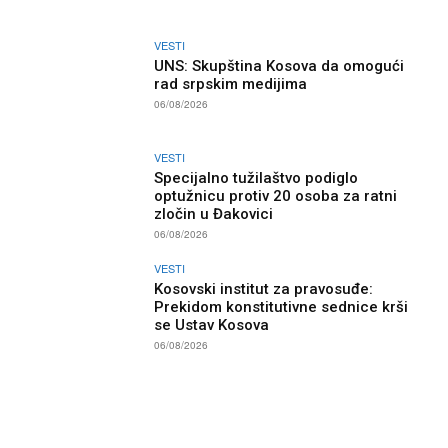
VESTI
UNS: Skupština Kosova da omogući
rad srpskim medijima
06/08/2026
VESTI
Specijalno tužilaštvo podiglo
optužnicu protiv 20 osoba za ratni
zločin u Đakovici
06/08/2026
VESTI
Kosovski institut za pravosuđe:
Prekidom konstitutivne sednice krši
se Ustav Kosova
06/08/2026