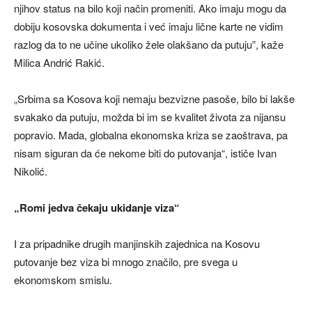
njihov status na bilo koji način promeniti. Ako imaju mogu da
dobiju kosovska dokumenta i već imaju lične karte ne vidim
razlog da to ne učine ukoliko žele olakšano da putuju”, kaže
Milica Andrić Rakić.
„Srbima sa Kosova koji nemaju bezvizne pasoše, bilo bi lakše
svakako da putuju, možda bi im se kvalitet života za nijansu
popravio. Mada, globalna ekonomska kriza se zaoštrava, pa
nisam siguran da će nekome biti do putovanja“, ističe Ivan
Nikolić.
„Romi jedva čekaju ukidanje viza“
I za pripadnike drugih manjinskih zajednica na Kosovu
putovanje bez viza bi mnogo značilo, pre svega u
ekonomskom smislu.