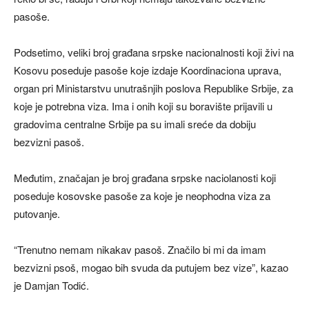
pasoše.
Podsetimo, veliki broj građana srpske nacionalnosti koji živi na
Kosovu poseduje pasoše koje izdaje Koordinaciona uprava,
organ pri Ministarstvu unutrašnjih poslova Republike Srbije, za
koje je potrebna viza. Ima i onih koji su boravište prijavili u
gradovima centralne Srbije pa su imali sreće da dobiju
bezvizni pasoš.
Međutim, značajan je broj građana srpske naciolanosti koji
poseduje kosovske pasoše za koje je neophodna viza za
putovanje.
“Trenutno nemam nikakav pasoš. Značilo bi mi da imam
bezvizni psoš, mogao bih svuda da putujem bez vize”, kazao
je Damjan Todić.