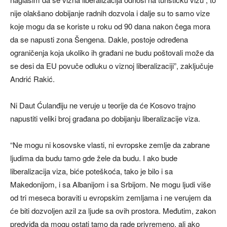
nije olakšano dobijanje radnih dozvola i dalje su to samo vize
koje mogu da se koriste u roku od 90 dana nakon čega mora
da se napusti zona Šengena. Dakle, postoje određena
ograničenja koja ukoliko ih građani ne budu poštovali može da
se desi da EU povuče odluku o viznoj liberalizaciji”, zaključuje
Andrić Rakić.
Ni Daut Ćulanđiju ne veruje u teorije da će Kosovo trajno
napustiti veliki broj građana po dobijanju liberalizacije viza.
“Ne mogu ni kosovske vlasti, ni evropske zemlje da zabrane
ljudima da budu tamo gde žele da budu. I ako bude
liberalizacija viza, biće poteškoća, tako je bilo i sa
Makedonijom, i sa Albanijom i sa Srbijom. Ne mogu ljudi više
od tri meseca boraviti u evropskim zemljama i ne verujem da
će biti dozvoljen azil za ljude sa ovih prostora. Međutim, zakon
predviđa da mogu ostati tamo da rade privremeno, ali ako