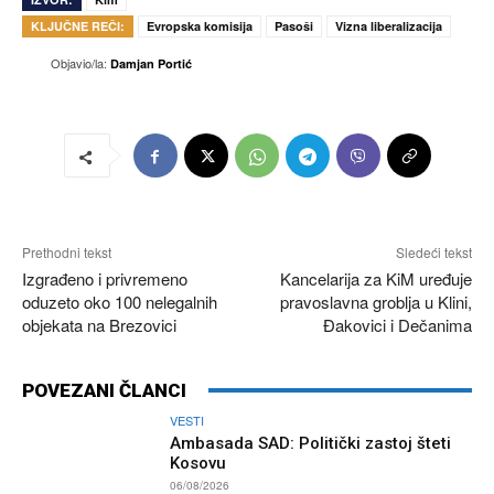
KLJUČNE REČI:
Evropska komisija
Pasoši
Vizna liberalizacija
Objavio/la:
Damjan Portić
Prethodni tekst
Sledeći tekst
Izgrađeno i privremeno
Kancelarija za KiM uređuje
oduzeto oko 100 nelegalnih
pravoslavna groblja u Klini,
objekata na Brezovici
Đakovici i Dečanima
POVEZANI ČLANCI
VESTI
Ambasada SAD: Politički zastoj šteti
Kosovu
06/08/2026