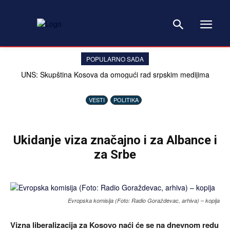
POPULARNO SADA
UNS: Skupština Kosova da omogući rad srpskim medijima
VESTI
POLITIKA
Ukidanje viza značajno i za Albance i
za Srbe
Evropska komisija (Foto: Radio Goraždevac, arhiva) – kopija
Vizna liberalizacija za Kosovo naći će se na dnevnom redu