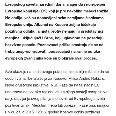
Evropskog saveta narednih dana, a agenda i non-pejper
Evropske komisije (EK) koji je pre nekoliko meseci tražila
Holandija, već su dostavljeni svim zemljama članicama
Evropske unije. Albanci na Kosovu željno iščekuje
pozitivnu odluku, a ništa protiv nemaju ni predstavnici
manjina, uključujući i Srbe, koji uglavnom ne poseduju
bezvizne pasoše. Poznavaoci prilika smatraju da se ne
treba unapred radovati, podsećajući na ranije odluke
evropskih zvaničnika koje su blokirale ovaj proces.
Sve ukazuje na to da ovoga puta postoje ozbiljne šanse da se
odobri vizna liberalizacija za Kosovo. Milica Andrić Rakić iz
Nove društvene inicijative (NSI) kaže da na taj način EU
namerava da pokaže regionu da za njega postoji perspektiva i
da je stavljanje ovog pitanja u dnevni red Evropskog saveta
pozitivan znak. Međutim, treba biti oprezan, kaže ona, imajući
u vidu da je 2015. i 2016. godine Kosovo dobilo pozitivnu