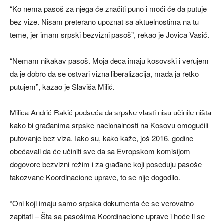
“Ko nema pasoš za njega će značiti puno i moći će da putuje
bez vize. Nisam preterano upoznat sa aktuelnostima na tu
teme, jer imam srpski bezvizni pasoš”, rekao je Jovica Vasić.
“Nemam nikakav pasoš. Moja deca imaju kosovski i verujem
da je dobro da se ostvari vizna liberalizacija, mada ja retko
putujem”, kazao je Slaviša Milić.
Milica Andrić Rakić podseća da srpske vlasti nisu učinile ništa
kako bi građanima srpske nacionalnosti na Kosovu omogućili
putovanje bez viza. Iako su, kako kaže, još 2016. godine
obećavali da će učiniti sve da sa Evropskom komisijom
dogovore bezvizni režim i za građane koji poseduju pasoše
takozvane Koordinacione uprave, to se nije dogodilo.
“Oni koji imaju samo srpska dokumenta će se verovatno
zapitati – Šta sa pasošima Koordinacione uprave i hoće li se