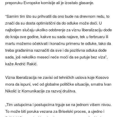
preporuku Evropske komisije ali je izostalo glasanje.
“Samim tim što su prihvatili da ono bude na dnevnom redu, to
znači da su dosta optimistični da do odluke može doći. U
najboljem slučaju ukoliko odobrenje za viznu liberalizaciju dođe
do kraja ove godine, kakve su sada najave, tek u ferbruaru ili
martu možemo očekivati i konačnu primenu te odluke, tako da
treba građanima naznačiti da sve i da pozitivna odluka dođe
sada, još nekoliko meseci neće moći da se putuje bez viza”,
kaže Andrić Rakić.
Vizna liberalizacija ne zavisi od tehničkih uslova koje Kosovo
mora da ispuni, već od globalne političke situacije, smatra Ivan
Nikolić iz Komunikacije za razvoj društva.
„Tim ustupcima i postupcima trguje se na jednom višem nivou.
To može biti poruka vezana za Briselski proces, a ujedno i