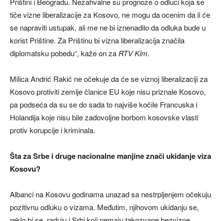
Prištini i Beogradu. Nezahvalne su prognoze o odluci koja se
tiče vizne liberalizacije za Kosovo, ne mogu da ocenim da li će
se napraviti ustupak, ali me ne bi iznenadilo da odluka bude u
korist Prištine. Za Prištinu bi vizna liberalizacija značila
diplomatsku pobedu“, kaže on za
RTV Kim
.
Milica Andrić Rakić ne očekuje da će se viznoj liberalizaciji za
Kosovo protiviti zemlje članice EU koje nisu priznale Kosovo,
pa podseća da su se do sada to najviše kočile Francuska i
Holandija koje nisu bile zadovoljne borbom kosovske vlasti
protiv korupcije i kriminala.
Šta za Srbe i druge nacionalne manjine znači ukidanje viza
Kosovu?
Albanci na Kosovu godinama unazad sa nestrpljenjem očekuju
pozitivnu odluku o vizama. Međutim, njihovom ukidanju se,
reklo bi se, raduju i Srbi koji nemaju takozvane bezvizne