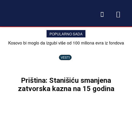
POPULARNO SADA
Kosovo bi moglo da izgubi više od 100 miliona evra iz fondova
EU ako institucije ostanu nefunkcionalne
VESTI
Priština: Stanišiću smanjena
zatvorska kazna na 15 godina