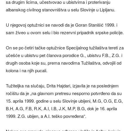
sa drugim licima, učestvovao u ubistvima i proterivanju
albanskog civilnog stanovništva u selu Slovinje u Lipljanu.
U njegovoj optužnici se navodi da je Goran Stanišić 1999. i
sam živeo u ovom selu i bio rezervni pripadnik srpske policije.
On se po četiri tačke optužnice Specijalnog tužilaštva tereti za
učešće u ubistvu pet članova porodice G., ubistvu F.B., Z.G. i
drugih osoba koje su, prema navodima Tužilaštva, odvojili od
kolona i na njih pucali.
Tužiteljka na slučaju, Drita Hajdari, izjavila je na poslednjem
ročištu da je „na glavnom pretresu nesporno potvrđeno da su
15. aprila 1999. godine u selu Slovinje ubijeni, M.G, O.G, E.G,
B.H, A.G, F.B, R.K, A.I, I.B, J.K, M.P, B.G, dok je 16. aprila
1999. Z.G. ubijen, a A.I. teško povređena“.