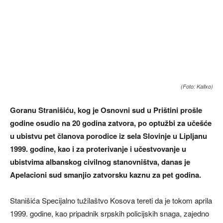
(Foto: Kallxo)
Goranu Stranišiću, kog je Osnovni sud u Prištini prošle
godine osudio na 20 godina zatvora, po optužbi za učešće
u ubistvu pet članova porodice iz sela Slovinje u Lipljanu
1999. godine, kao i za proterivanje i učestvovanje u
ubistvima albanskog civilnog stanovništva, danas je
Apelacioni sud smanjio zatvorsku kaznu za pet godina.
Stanišića Specijalno tužilaštvo Kosova tereti da je tokom aprila
1999. godine, kao pripadnik srpskih policijskih snaga, zajedno