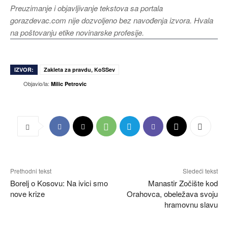
Preuzimanje i objavljivanje tekstova sa portala
gorazdevac.com nije dozvoljeno bez navođenja izvora. Hvala
na poštovanju etike novinarske profesije.
IZVOR:
Zakleta za pravdu, KoSSev
Objavio/la:
Milic Petrovic
Prethodni tekst
Sledeći tekst
Borelj o Kosovu: Na ivici smo
Manastir Zočište kod
nove krize
Orahovca, obeležava svoju
hramovnu slavu