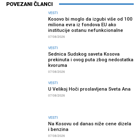
POVEZANI ČLANCI
VESTI
Kosovo bi moglo da izgubi više od 100
miliona evra iz fondova EU ako
institucije ostanu nefunkcionalne
07/08/2026
VESTI
Sednica Sudskog saveta Kosova
prekinuta i ovog puta zbog nedostatka
kvoruma
07/08/2026
VESTI
U Velikoj Hoči proslavljena Sveta Ana
07/08/2026
VESTI
Na Kosovu od danas niže cene dizela
i benzina
07/08/2026