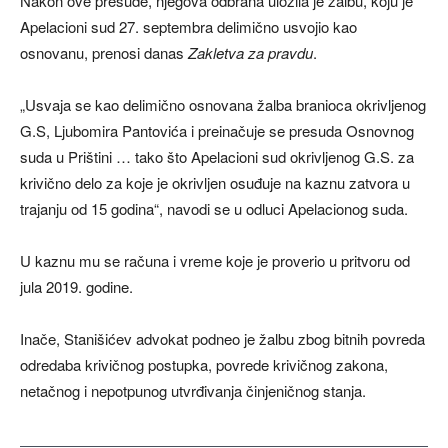
Nakon ove presude, njegova odbrana uložila je žalbu, koju je
Apelacioni sud 27. septembra delimično usvojio kao
osnovanu, prenosi danas
Zakletva za pravdu
.
„Usvaja se kao delimično osnovana žalba branioca okrivljenog
G.S, Ljubomira Pantovića i preinačuje se presuda Osnovnog
suda u Prištini … tako što Apelacioni sud okrivljenog G.S. za
krivično delo za koje je okrivljen osuđuje na kaznu zatvora u
trajanju od 15 godina“, navodi se u odluci Apelacionog suda.
U kaznu mu se računa i vreme koje je proverio u pritvoru od
jula 2019. godine.
Inače, Stanišićev advokat podneo je žalbu zbog bitnih povreda
odredaba krivičnog postupka, povrede krivičnog zakona,
netačnog i nepotpunog utvrđivanja činjeničnog stanja.