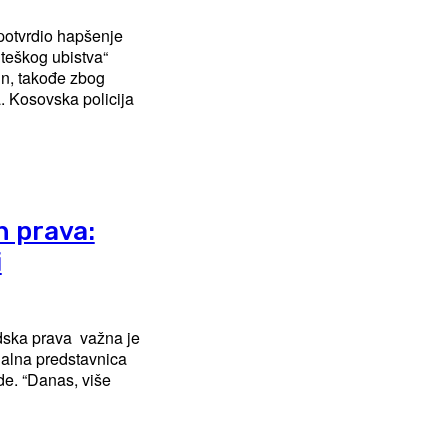
 potvrdio hapšenje
 teškog ubistva“
in, takođe zbog
ja
h prava:
i
udska prava važna je
ijalna predstavnica
više