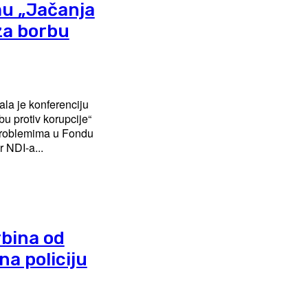
mu „Jačanja
za borbu
ala je konferenciju
u protiv korupcije“
i problemima u Fondu
 NDI-a...
rbina od
na policiju