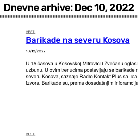
Dnevne arhive: Dec 10, 2022
VESTI
Barikade na severu Kosova
10/12/2022
U 15 časova u Kosovskoj Mitrovici i Zvečanu oglasi
uzbunu. U ovim trenucima postavljaju se barikade n
severu Kosova, saznaje Radio Kontakt Plus sa lica 
izvora. Barikade su, prema dosadašnjim inforamcij
VESTI