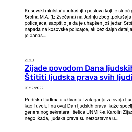
Kosovski ministar unutrašnjih poslova koji je sinoć
Srbina M.A. (Iz Zvečana) na Jarinju zbog „pokušaja
policajaca, saopštio je da je uhapšen još jedan Srb
napada na kosovske policajce, ali bez daljih detalja. Kosovska polici
je danas...
VESTI
Zijade povodom Dana ljudski
Štititi ljudska prava svih ljud
10/12/2022
Podrška ljudima u uživanju i zalaganju za svoja lj
kao i uvek, i na ovaj Dan ljudskih prava, kaže spec
generalnog sekretara i šefica UNMIK-a Karolin Zijade. “Danas, 
nego ikada, ljudska prava su neizostavna u...