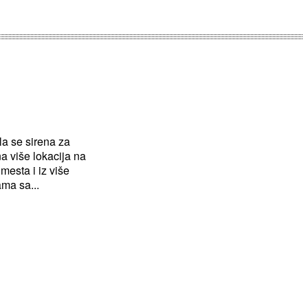
la se sirena za
a više lokacija na
mesta i iz više
ama sa...