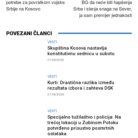
potrebe za povratkom vojske
BG da neće biti hapšenja
Srbije na Kosovo
Srba i slanja snaga na Sever,
ja sam premijer jednakosti
POVEZANI ČLANCI
VESTI
Skupština Kosova nastavlja
konstitutivnu sednicu u subotu
07/08/2026
VESTI
Kurti: Drastična razlika između
rezultata izbora i zahteva DSK
07/08/2026
VESTI
Specijalno tužilaštvo i policija: Na
trećoj lokaciji u Zubinom Potoku
potvrđeno prisustvo posmrtnih
ostataka