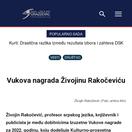
POPULARNO SADA
Kurti: Drastična razlika između rezultata izbora i zahteva DSK
VESTI
DRUŠTVO
Vukova nagrada Živojinu Rakočeviću
Živojin Rakočević (Foto: arhiva Kim)
Živojin Rakočević, profesor srpskog jezika, književnik i
publicista je među dobitnicima Izuzetne Vukove nagrade
za 2022. godinu, koju dodeljuje Kulturno-prosvetna