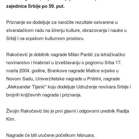
zajednica Srbije po 59. put.
Priznanje se dodeljuje za naročite rezultate ostvarene u
stvaralačkom radu na širenju kulture, obrazovanja i nauke u
Srbiji i na srpskom kulturnom prostoru.
Rakočević je dobitnik nagrade Milan Pantić za istraživačko
novinarstvo i hrabrost u izveštavanju o pogromu Srba 17.
marta 2004. godine, Brankove nagrade Matice srpske u
Novom Sadu, Univerzitetske nagrade u Prištini, nagrade
„Aleksandar Tijanić“ koju dodeljuje Udruženje novinara Srbije i
brojnih književnih nagrada i priznanja.
Živojin Rakočević bio je prvi glavni i odgovorni urednik Radija
Kim.
Nagrade će biti uručene početkom februara.