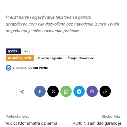
Preuzimanje i objavljivanje tekstova sa portala
gorazdevac.com nije dozvoljeno bez navođenja izvora. Hvala
na poštovanju etike novinarske profesije.
IZVOR:
Kim
KLJUČNE REČI:
Vukova nagrada
Živojin Rakočević
Objavio/la:
Dusan Portic
Prethodni tekst
Sledeći tekst
Vučić: Kfor smatra da nema
Kurti: Nisam dao garancije