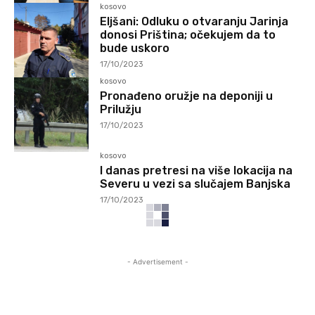
kosovo
Eljšani: Odluku o otvaranju Jarinja
donosi Priština; očekujem da to
bude uskoro
17/10/2023
kosovo
Pronađeno oružje na deponiji u
Prilužju
17/10/2023
kosovo
I danas pretresi na više lokacija na
Severu u vezi sa slučajem Banjska
17/10/2023
- Advertisement -