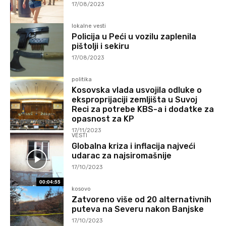
17/08/2023
lokalne vesti
Policija u Peći u vozilu zaplenila
pištolji i sekiru
17/08/2023
politika
Kosovska vlada usvojila odluke o
eksproprijaciji zemljišta u Suvoj
Reci za potrebe KBS-a i dodatke za
opasnost za KP
17/11/2023
VESTI
Globalna kriza i inflacija najveći
udarac za najsiromašnije
17/10/2023
00:04:55
kosovo
Zatvoreno više od 20 alternativnih
puteva na Severu nakon Banjske
17/10/2023