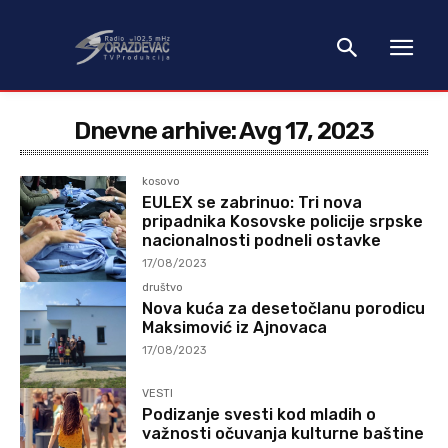
Dnevne arhive: Avg 17, 2023
kosovo
EULEX se zabrinuo: Tri nova
pripadnika Kosovske policije srpske
nacionalnosti podneli ostavke
17/08/2023
društvo
Nova kuća za desetočlanu porodicu
Maksimović iz Ajnovaca
17/08/2023
VESTI
Podizanje svesti kod mladih o
važnosti očuvanja kulturne baštine