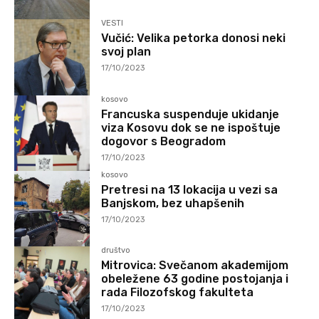
VESTI
Vučić: Velika petorka donosi neki
svoj plan
17/10/2023
kosovo
Francuska suspenduje ukidanje
viza Kosovu dok se ne ispoštuje
dogovor s Beogradom
17/10/2023
kosovo
Pretresi na 13 lokacija u vezi sa
Banjskom, bez uhapšenih
17/10/2023
društvo
Mitrovica: Svečanom akademijom
obeležene 63 godine postojanja i
rada Filozofskog fakulteta
17/10/2023