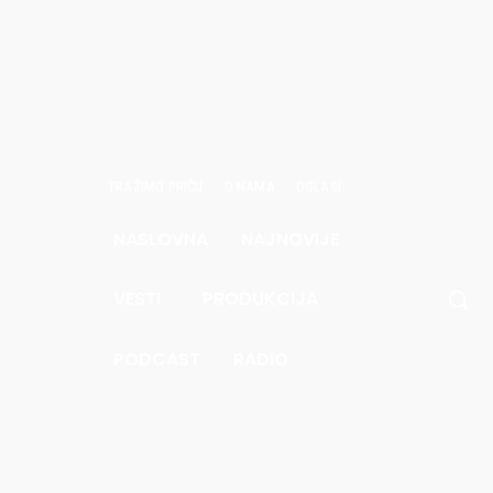
TRAŽIMO PRIČU
O NAMA
OGLASI
NASLOVNA
NAJNOVIJE
avgust
6.
VESTI
PRODUKCIJA
.5
Pec
PODCAST
RADIO
e