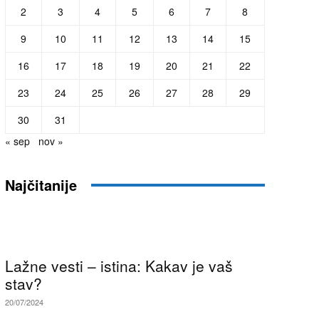
2
3
4
5
6
7
8
9
10
11
12
13
14
15
16
17
18
19
20
21
22
23
24
25
26
27
28
29
30
31
« sep
nov »
Najčitanije
Lažne vesti – istina: Kakav je vaš
stav?
20/07/2024