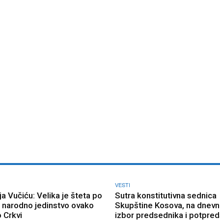
VESTI
ja Vučiću: Velika je šteta po
Sutra konstitutivna sednica
i narodno jedinstvo ovako
Skupštine Kosova, na dnev
o Crkvi
izbor predsednika i potpre