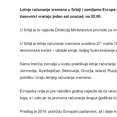
Letnje računanje vremena u Srbiji i zemljama Evrope p
časovnici vraćaju jedan sat unazad, na 02.00.
U Srbiji je to najavila Direkcija Ministarstva privrede za 
U Srbiji je letnje računanje vremena uvedeno 27. marta 
ekonomske koristi – uštede struje, boljeg funkcionisanja je
Samo trećina zemalja u svetu praktikuje letnje računanje
Jermenija, Azerbejdžan, Belorusija, Gruzija, Island, Rusi
početku i kraju letnjeg računanja vremena.
Evropska unija je pre nekoliko godina najavila da će ukin
toga, a i zato jer ta promena računanja dvaput godišnje iza
Predlog je 2019. podržao Evropski parlament, ali i dalje t