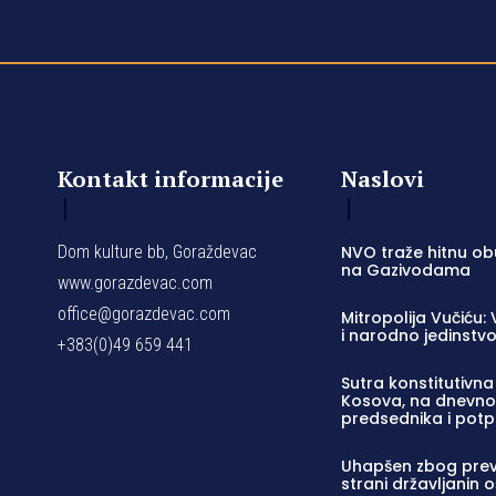
Kontakt informacije
Naslovi
Dom kulture bb, Goraždevac
NVO traže hitnu ob
na Gazivodama
www.gorazdevac.com
office@gorazdevac.com
Mitropolija Vučiću:
i narodno jedinstvo
+383(0)49 659 441
Sutra konstitutivn
Kosova, na dnevno
predsednika i pot
Uhapšen zbog preva
strani državljanin 