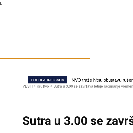
NVO traže hitnu obustavu ruše
POPULARNO SADA
VESTI
društvo
Sutra u 3.00 se završava letnje računanje vreme
VESTI
DRUŠTVO
Sutra u 3.00 se zavr