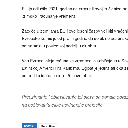
EU je odlučila 2021. godine da prepusti svojim članicama da
„zimsko“ računanje vremena.
Zato će u zemljama EU i ove jeseni časovnici biti vraćeni 
Evropske komisije od pre tri godine da se ukine sezonsko
pomeranje u poslednjoj nedelji u oktobru.
Van Evrope letnje računanje vremena je uobičajeno u Sev
Latinskoj Americi i na Karibima. Egipat je jedina afričk
pomeriti u iduću nedelju, 5. novembra.
Preuzimanje i objavljivanje tekstova sa portala gor
na poštovanju etike novinarske profesije.
IZVOR:
Beta, Kim