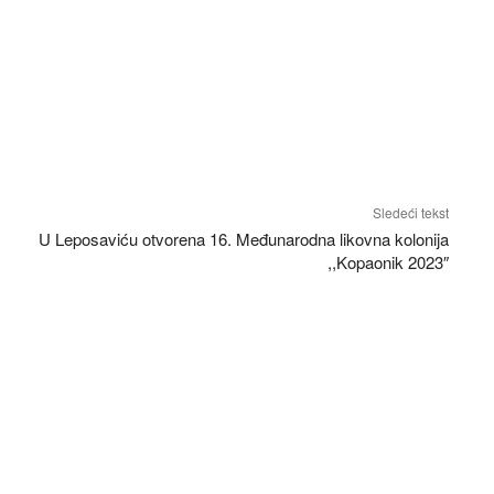
WhatsApp
Telegram
Viber
Copy URL
Sledeći tekst
U Leposaviću otvorena 16. Međunarodna likovna kolonija
,,Kopaonik 2023″