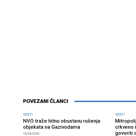
POVEZANI ČLANCI
VESTI
VESTI
NVO traže hitnu obustavu rušenja
Mitropoli
objekata na Gazivodama
crkveno 
govoriti 
05/08/2026