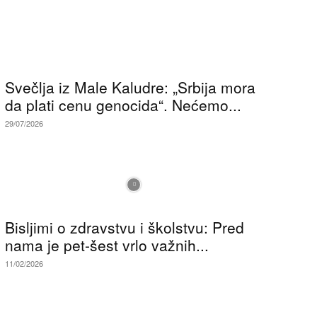
Svečlja iz Male Kaludre: „Srbija mora
da plati cenu genocida“. Nećemo...
29/07/2026
Bisljimi o zdravstvu i školstvu: Pred
nama je pet-šest vrlo važnih...
11/02/2026