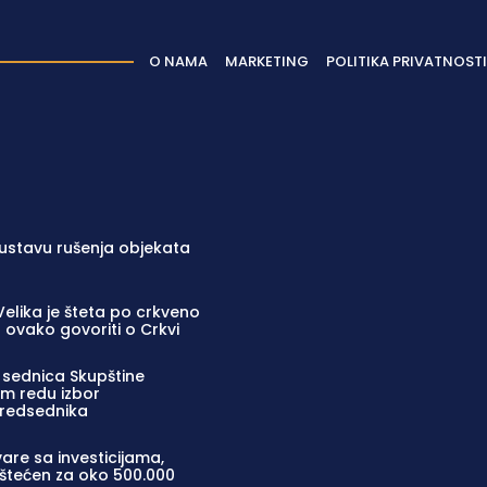
O NAMA
MARKETING
POLITIKA PRIVATNOSTI
ustavu rušenja objekata
 Velika je šteta po crkveno
 ovako govoriti o Crkvi
a sednica Skupštine
m redu izbor
predsednika
re sa investicijama,
oštećen za oko 500.000