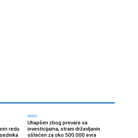
VESTI
Uhapšen zbog prevare sa
nom redu
investicijama, strani državljanin
dsednika
oštećen za oko 500.000 evra