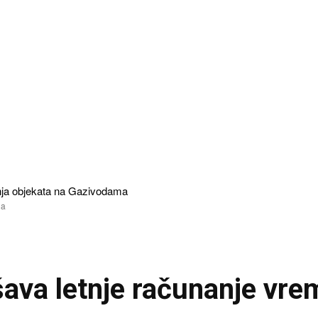
6. avgust 2026.
19.4
Pec
C
nja objekata na Gazivodama
na
šava letnje računanje vr