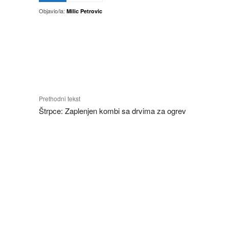
Objavio/la:
Milic Petrovic
Facebook
X
Objavi
Prethodni tekst
Štrpce: Zaplenjen kombi sa drvima za ogrev