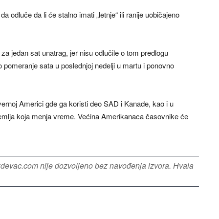
 odluče da li će stalno imati „letnje“ ili ranije uobičajeno
za jedan sat unatrag, jer nisu odlučile o tom predlogu
 pomeranje sata u poslednjoj nedelji u martu i ponovno
ernoj Americi gde ga koristi deo SAD i Kanade, kao i u
a zemlja koja menja vreme. Većina Amerikanaca časovnike će
azdevac.com nije dozvoljeno bez navođenja izvora. Hvala