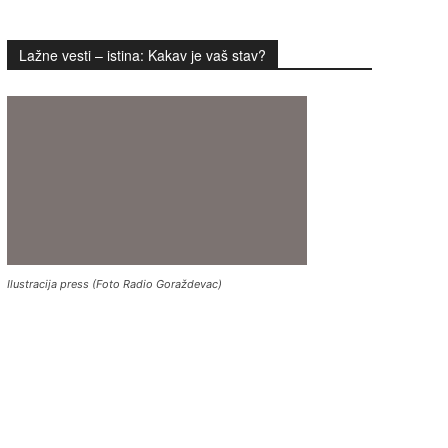
Lažne vesti – istina: Kakav je vaš stav?
Ilustracija press (Foto Radio Goraždevac)