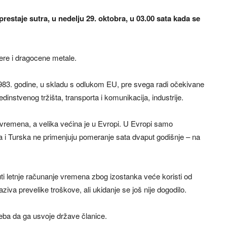
restaje sutra, u nedelju 29. oktobra, u 03.00 sata kada se
mere i dragocene metale.
1983. godine, u skladu s odlukom EU, pre svega radi očekivane
dinstvenog tržišta, transporta i komunikacija, industrije.
 vremena, a velika većina je u Evropi. U Evropi samo
ja i Turska ne primenjuju pomeranje sata dvaput godišnje – na
uti letnje računanje vremena zbog izostanka veće koristi od
ziva prevelike troškove, ali ukidanje se još nije dogodilo.
reba da ga usvoje države članice.