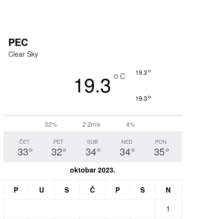
PEC
Clear Sky
°
°
19.3
19.3
C
°
19.3
52%
2.2m/s
4%
ČET
PET
SUB
NED
PON
33
°
32
°
34
°
34
°
35
°
oktobar 2023.
P
U
S
Č
P
S
N
1