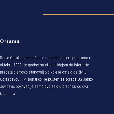
O nama
Radio Goraždevac počeo je sa emitovanjem programa u
oktobru 1999.-te godine sa ciljem i idejom da informiše
preostalo srpsko stanovništvo koje je ostalo da živi u
Goraždevcu. FM signal koji je pušten sa zgrade OŠ Janko
Jovićević pokrivao je samo ovo selo u prečniku od dva
kilometra.