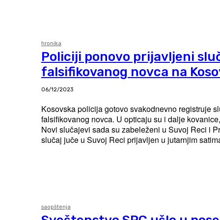
hronika
Policiji ponovo prijavljeni slu
falsifikovanog novca na Kos
06/12/2023
Kosovska policija gotovo svakodnevno registruje s
falsifikovanog novca. U opticaju su i dalje kovanice, 
Novi slučajevi sada su zabeleženi u Suvoj Reci i Prištini.
slučaj juče u Suvoj Reci prijavljen u jutarnjim satima 
saopštenja