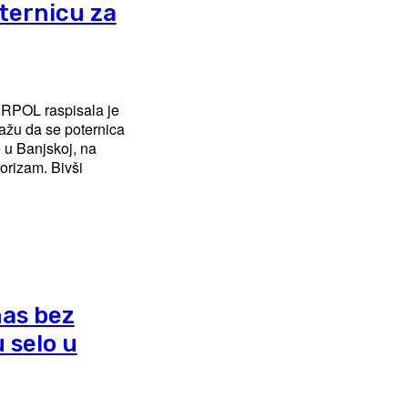
ternicu za
ERPOL raspisala je
 u Banjskoj, na
am. Bivši
nas bez
 selo u