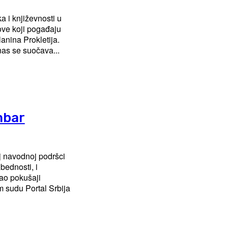
a i književnosti u
ove koji pogađaju
anina Prokletija.
nas se suočava...
mbar
j navodnoj podršci
bednosti, i
ao pokušaji