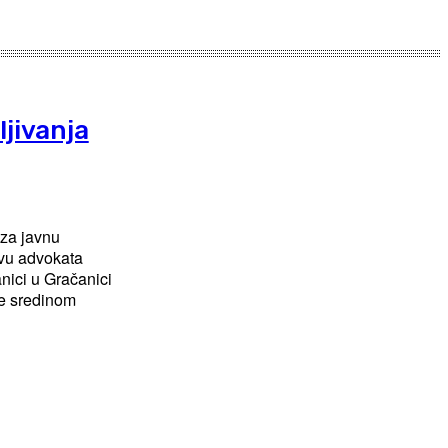
ljivanja
za javnu
tvu advokata
anici u Gračanici
re sredinom