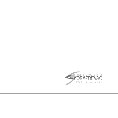
8. 
202
30
C