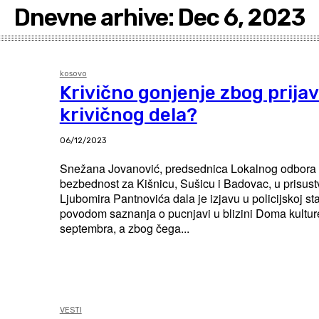
Dnevne arhive: Dec 6, 2023
kosovo
Krivično gonjenje zbog prijav
krivičnog dela?
06/12/2023
Snežana Jovanović, predsednica Lokalnog odbora 
bezbednost za Kišnicu, Sušicu i Badovac, u prisus
Ljubomira Pantnovića dala je izjavu u policijskoj st
povodom saznanja o pucnjavi u blizini Doma kultu
septembra, a zbog čega...
VESTI