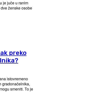
u dve ženske osobe
pak preko
lnika?
ađana istovremeno
h gradonačelnika,
i mogu smeniti. To je