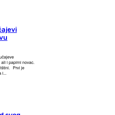
čajevi
ovu
lučajeve
ali i papirni novac.
 Prvi je
i...