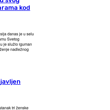
d svog
 hrama kod
ija danas je u selu
ramu Svetog
uženje nadležnog
javljen
tanak tri ženske