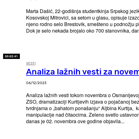
Marta Dašić, 22-godišnja studentkinja Srpskog jezik
Kosovskoj Mitrovici, sa setom u glasu, opisuje izaz
njeno rodno selo Brestovik, smešteno u podnožju pl
Dok je selo nekada brojalo oko 700 stanovnika, da
00:02:41
VESTI
Analiza lažnih vesti za nove
06/12/2023
Analiza lažnih vesti tokom novembra o Osmanijevo
ZSO, dramatizaciji Kurtijevih izjava o pojačanoj bez
tvrdnjama o „bahatom ponašanju“ Aljbina Kurtija, k
manipulacije nad čitaocima. Zeleno svetlo ustavnom sudu Portal Srbija
danas je 02. novembra ove godine objavila...