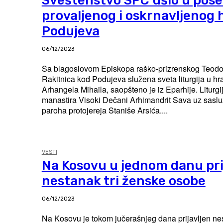
Sveštenstvo SPC ušlo u pose
provaljenog i oskrnavljenog
Podujeva
06/12/2023
Sa blagoslovom Episkopa raško-prizrenskog Teodos
Rakitnica kod Podujeva služena sveta liturgija u h
Arhangela Mihaila, saopšteno je iz Eparhije. Liturgiju je služio iguman
manastira Visoki Dečani Arhimandrit Sava uz sasl
paroha protojereja Staniše Arsića....
VESTI
Na Kosovu u jednom danu pri
nestanak tri ženske osobe
06/12/2023
Na Kosovu je tokom jučerašnjeg dana prijavljen nes