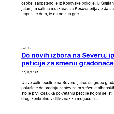
osobe, saopšteno je iz Kosovske policije. U Gnjilanu je juče u ranim
jutarnjim satima muškarac sa Kosova prijavio da s
napustile dom, te da ne zna gde...
politika
Do novih izbora na Severu, i
peticije za smenu gradonače
06/12/2023
U sve četiri opštine na Severu, jutros su grupe gr
pokušale da predaju zahtev za razrešenje albanski
što je prvi korak ka pokretanju peticije kojom se ist
drugi konkretno vidljiv znak ka mogućem...