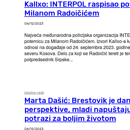
Kallxo: INTERPOL raspisao po
Milanom Radoičićem
06/12/2023
Najveća međunarodna policijska organizacija INT
poternicu za Milanom Radoičićem. Izvori Kallxo-a kažu da se poternica
odnosi na događaje od 24. septembra 2023. godine
severu Kosova. Delo za koji se Radoičić tereti je teroriz
potpredsednik Srpske...
lokalne vesti
Marta Dašić: Brestovik je da
perspektive, mladi napuštaju
potrazi za boljim životom
06/12/2023