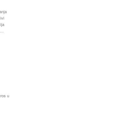
Latest News
anja
ivi
ija
...
tros u
.