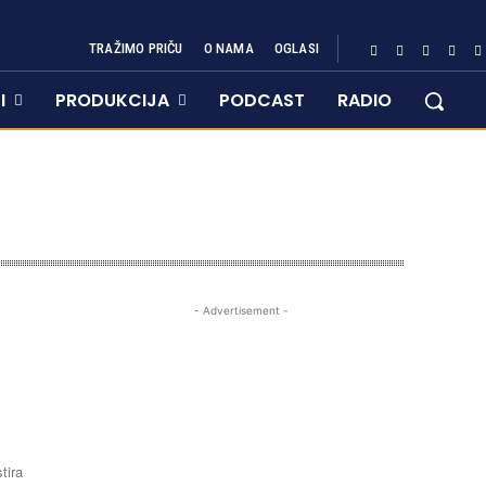
TRAŽIMO PRIČU
O NAMA
OGLASI
I
PRODUKCIJA
PODCAST
RADIO
- Advertisement -
tira