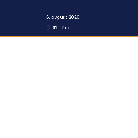
6. avgust 2026.
31
Pec
C