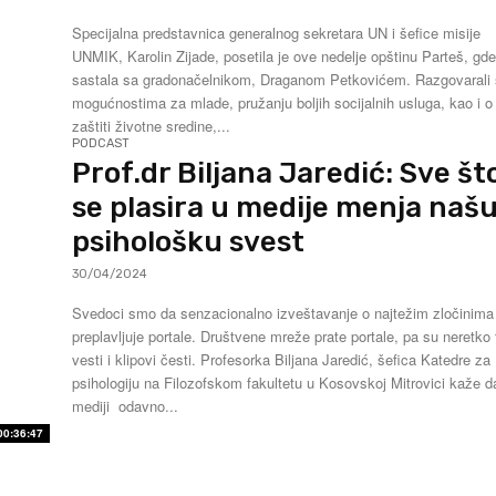
Specijalna predstavnica generalnog sekretara UN i šefice misije
UNMIK, Karolin Zijade, posetila je ove nedelje opštinu Parteš, gd
sastala sa gradonačelnikom, Draganom Petkovićem. Razgovarali su o
mogućnostima za mlade, pružanju boljih socijalnih usluga, kao i o
zaštiti životne sredine,...
PODCAST
Prof.dr Biljana Jaredić: Sve št
se plasira u medije menja naš
psihološku svest
30/04/2024
Svedoci smo da senzacionalno izveštavanje o najtežim zločinima
preplavljuje portale. Društvene mreže prate portale, pa su neretko
vesti i klipovi česti. Profesorka Biljana Jaredić, šefica Katedre za
psihologiju na Filozofskom fakultetu u Kosovskoj Mitrovici kaže d
mediji odavno...
00:36:47