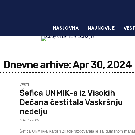
NASLOVNA
NAJNOVIJE
VEST
Dnevne arhive: Apr 30, 2024
VESTI
Šefica UNMIK-a iz Visokih
Dečana čestitala Vaskršnju
nedelju
30/04/2024
Šefica UNMIK-a Karolin Zijade razgovarala je sa igumanom manas