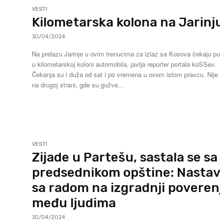
VESTI
Kilometarska kolona na Jarinj
30/04/2024
Na prelazu Jarinje u ovim trenucima za izlaz sa Kosova čekaju pu
u kilometarskoj koloni automobila, javlja reporter portala koSSev.
Čekanja su i duža od sat i po vremena u ovom istom pravcu. Nije tako
na drugoj strani, gde su gužve...
VESTI
Zijade u Partešu, sastala se sa
predsednikom opštine: Nastav
sa radom na izgradnji poveren
među ljudima
30/04/2024