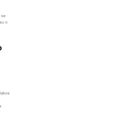
e se
o
u
 takve
a