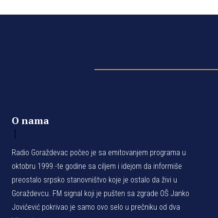
O nama
Radio Goraždevac počeo je sa emitovanjem programa u
oktobru 1999.-te godine sa ciljem i idejom da informiše
preostalo srpsko stanovništvo koje je ostalo da živi u
Goraždevcu. FM signal koji je pušten sa zgrade OŠ Janko
Jovićević pokrivao je samo ovo selo u prečniku od dva