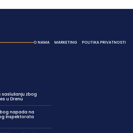
O NAMA
MARKETING
POLITIKA PRIVATNOSTI
 saslušanju zbog
res u Drenu
zbog napada na
kog inspektorata