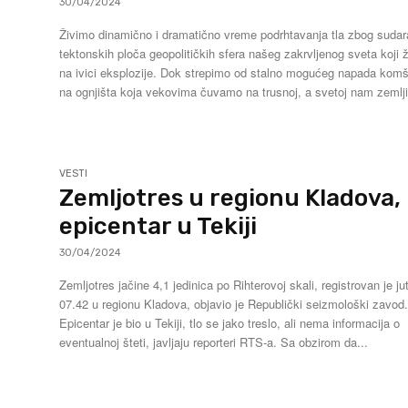
30/04/2024
Živimo dinamično i dramatično vreme podrhtavanja tla zbog sudar
tektonskih ploča geopolitičkih sfera našeg zakrvljenog sveta koji ž
na ivici eksplozije. Dok strepimo od stalno mogućeg napada komš
na ognjišta koja vekovima čuvamo na trusnoj, a svetoj nam zemlji
VESTI
Zemljotres u regionu Kladova,
epicentar u Tekiji
30/04/2024
Zemljotres jačine 4,1 jedinica po Rihterovoj skali, registrovan je ju
07.42 u regionu Kladova, objavio je Republički seizmološki zavod
Epicentar je bio u Tekiji, tlo se jako treslo, ali nema informacija o
eventualnoj šteti, javljaju reporteri RTS-a. Sa obzirom da...