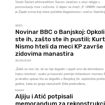
Visoki Dečani arhimandritom Savom Janjićem o ulozi religije u
promovisanju mira i suživota. U objavi na mreži „X“ UNMIK navodi da
je Zijade svima koji slave poželela blagoslovenu i srećnu Vaskršnj
VESTI
Novinar BBC o Banjskoj: Opkoli
ste ih, zašto ste ih pustili; Kurt
Nismo hteli da meci KP završe
zidovima manastira
30/04/2024
„Želeli su novi rat, ali se nije dogodio i uspeli smo da eliminišemo
trojicu terorista“, ovako je kosovski premijer britanskom novinaru
ja ukratko opisao šta se dogodilo u Banjskoj 24. septembra prošle
godine, kada se grupa naoružanih Srba predvođena...
kosovo
Aljiju i Atić potpisali
memorandum za rekonstrukci