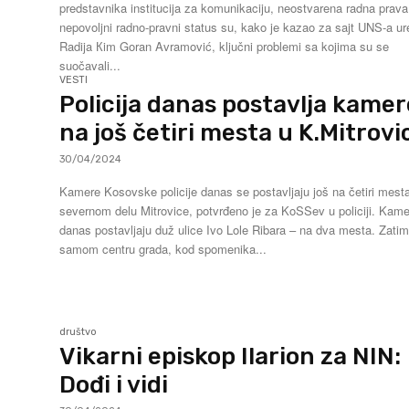
predstavnika institucija za komunikaciju, neostvarena radna prava
nepovoljni radno-pravni status su, kako je kazao za sajt UNS-a ur
Radija Кim Goran Avramović, ključni problemi sa kojima su se
suočavali...
VESTI
Policija danas postavlja kamer
na još četiri mesta u K.Mitrovi
30/04/2024
Kamere Kosovske policije danas se postavljaju još na četiri mest
severnom delu Mitrovice, potvrđeno je za KoSSev u policiji. Kamere se
danas postavljaju duž ulice Ivo Lole Ribara – na dva mesta. Zatim
samom centru grada, kod spomenika...
društvo
Vikarni episkop Ilarion za NIN:
Dođi i vidi