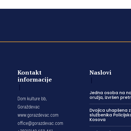
Kontakt
Naslovi
informacije
Jedna osoba na na
oružja, izvršen pret
Dom kulture bb,
Goraždevac
Dvojica uhapšena 
službenika Policijs
www.gorazdevac.com
Kosova
office@gorazdevac.com