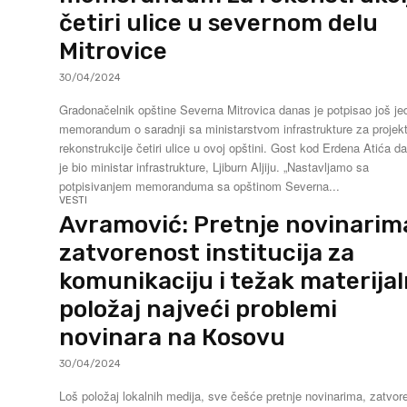
četiri ulice u severnom delu
Mitrovice
30/04/2024
Gradonačelnik opštine Severna Mitrovica danas je potpisao još je
memorandum o saradnji sa ministarstvom infrastrukture za projek
rekonstrukcije četiri ulice u ovoj opštini. Gost kod Erdena Atića danas
je bio ministar infrastrukture, Ljiburn Aljiju. „Nastavljamo sa
potpisivanjem memoranduma sa opštinom Severna...
VESTI
Avramović: Pretnje novinarim
zatvorenost institucija za
komunikaciju i težak materijal
položaj najveći problemi
novinara na Кosovu
30/04/2024
Loš položaj lokalnih medija, sve češće pretnje novinarima, zatvor