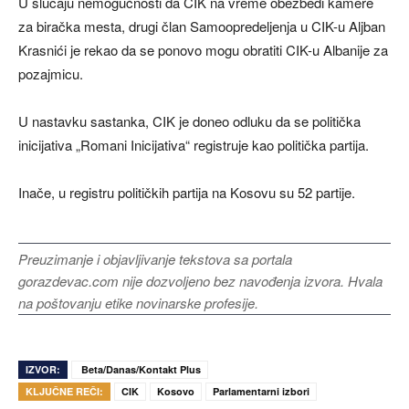
U slučaju nemogućnosti da CIK na vreme obezbedi kamere
za biračka mesta, drugi član Samoopredeljenja u CIK-u Aljban
Krasnići je rekao da se ponovo mogu obratiti CIK-u Albanije za
pozajmicu.
U nastavku sastanka, CIK je doneo odluku da se politička
inicijativa „Romani Inicijativa“ registruje kao politička partija.
Inače, u registru političkih partija na Kosovu su 52 partije.
Preuzimanje i objavljivanje tekstova sa portala
gorazdevac.com nije dozvoljeno bez navođenja izvora. Hvala
na poštovanju etike novinarske profesije.
IZVOR:
Beta/Danas/Kontakt Plus
KLJUČNE REČI:
CIK
Kosovo
Parlamentarni izbori