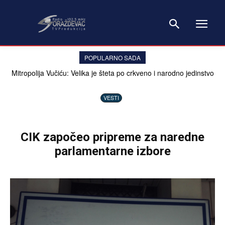
POPULARNO SADA
Mitropolija Vučiću: Velika je šteta po crkveno i narodno jedinstvo
ovako govoriti o Crkvi
VESTI
CIK započeo pripreme za naredne
parlamentarne izbore