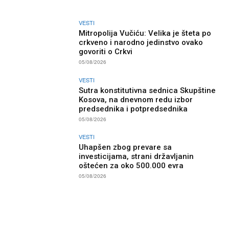
VESTI
Mitropolija Vučiću: Velika je šteta po
crkveno i narodno jedinstvo ovako
govoriti o Crkvi
05/08/2026
VESTI
Sutra konstitutivna sednica Skupštine
Kosova, na dnevnom redu izbor
predsednika i potpredsednika
05/08/2026
VESTI
Uhapšen zbog prevare sa
investicijama, strani državljanin
oštećen za oko 500.000 evra
05/08/2026