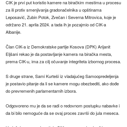
CIK je prvi put koristio kamere na biračkim mestima u procesu
za ili protiv smenjivanja gradonačelnika u opštinama
Leposavić, Zubin Potok, Zvečan i Severna Mitrovica, koje je
održano 21. aprila 2024. a tada ih je pozajmio od CIK-a
Albanije.
Član CIK-a iz Demokratske partije Kosova (DPK) Arijanit
Eljšani rekao je da postavljanje kamera na biračka mesta,
prema CIK-u, ima za cilj očuvanje integriteta izbornog procesa.
S druge strane, Sami Kurteši iz vladajućeg Samoopredeljenja
je postavio pitanje da li se kamere mogu obezbediti, ako dođe
do prevremenih parlamentarnih izbora.
Odgovoreno mu je da se radi o redovnom postupku nabavke i
da bi bilo nemoguće da se ovaj proces završi do jula meseca.