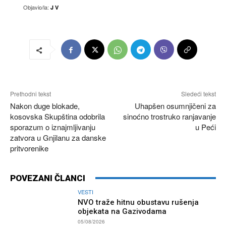
Objavio/la:
J V
Prethodni tekst
Sledeći tekst
Nakon duge blokade,
Uhapšen osumnjičeni za
kosovska Skupština odobrila
sinoćno trostruko ranjavanje
sporazum o iznajmljivanju
u Peći
zatvora u Gnjilanu za danske
pritvorenike
POVEZANI ČLANCI
VESTI
NVO traže hitnu obustavu rušenja
objekata na Gazivodama
05/08/2026