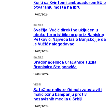
Kurti sa Kvintom i ambasadorom EU o
otvaranju mosta na Ibru
17/07/2024
politika
Svečlja: Vučić direktno uključen u
obuku terorističke grupe iz Banjske;
Petković: Najveća laž o Banjskoj je da
je Vučić nalogodavac
17/07/2024
politika
Gradonačelnica Gračanice tužila
Branimira Stojanovića
17/07/2024
VESTI
SafeJournalists: Odmah zaustaviti
malicioznu kampanju protiv
nezavisnih medija u Srbiji
17/07/2024