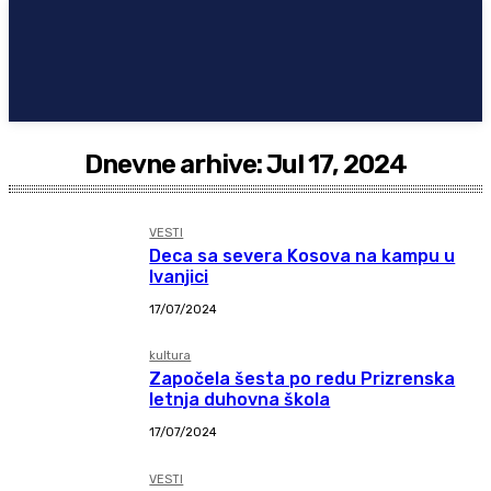
Dnevne arhive: Jul 17, 2024
VESTI
Deca sa severa Kosova na kampu u
Ivanjici
17/07/2024
kultura
Započela šesta po redu Prizrenska
letnja duhovna škola
17/07/2024
VESTI