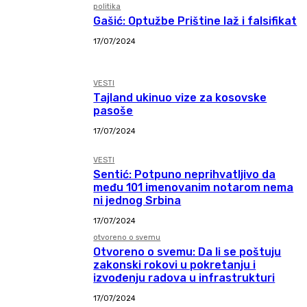
politika
Gašić: Optužbe Prištine laž i falsifikat
17/07/2024
VESTI
Tajland ukinuo vize za kosovske
pasoše
17/07/2024
VESTI
Sentić: Potpuno neprihvatljivo da
među 101 imenovanim notarom nema
ni jednog Srbina
17/07/2024
otvoreno o svemu
Otvoreno o svemu: Da li se poštuju
zakonski rokovi u pokretanju i
izvođenju radova u infrastrukturi
17/07/2024