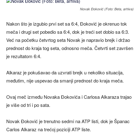
Novak Đoković (Foto: Beta, arhiva)
Nakon što je izgubio prvi set sa 6:4, Đoković je okrenuo tok
meča i drugi set pobedio sa 6:4, dok je treći set dobio sa 6:3.
Već na početku četvrtog seta Novak je napravio brejk i držao
prednost do kraja tog seta, odnosno meča. Četvrti set završen
je rezultatom 6:4.
Alkaraz je pokušavao da uzvrati brejk u nekoliko situacija,
međutim, nije uspevao da smanji prednost do kraja meča.
Ovaj meč između Novaka Đokovića i Carlosa Alkaraza trajao
je više od tri i po sata.
Novak Đoković je trenutno sedmi na ATP listi, dok je Španac
Carlos Alkaraz na trećoj poziciji ATP liste.