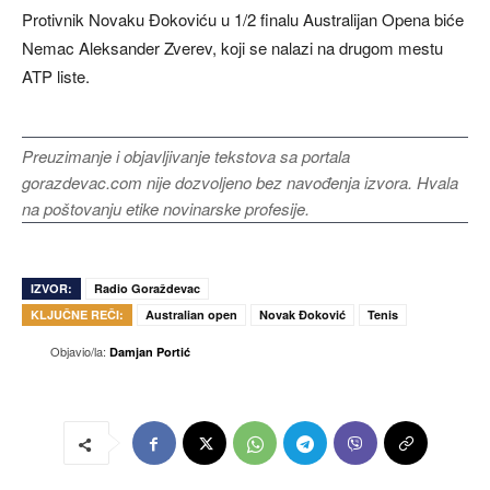
Protivnik Novaku Đokoviću u 1/2 finalu Australijan Opena biće
Nemac Aleksander Zverev, koji se nalazi na drugom mestu
ATP liste.
Preuzimanje i objavljivanje tekstova sa portala
gorazdevac.com nije dozvoljeno bez navođenja izvora. Hvala
na poštovanju etike novinarske profesije.
IZVOR:
Radio Goraždevac
KLJUČNE REČI:
Australian open
Novak Đoković
Tenis
Objavio/la:
Damjan Portić