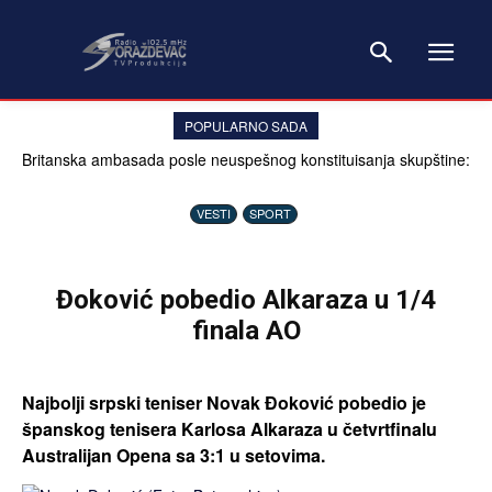
POPULARNO SADA
Britanska ambasada posle neuspešnog konstituisanja skupštine:
Problem nije sistem, već političari
VESTI
SPORT
Đoković pobedio Alkaraza u 1/4
finala AO
Najbolji srpski teniser Novak Đoković pobedio je
španskog tenisera Karlosa Alkaraza u četvrtfinalu
Australijan Opena sa 3:1 u setovima.