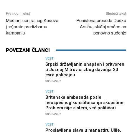
Prethodni tekst
Sledeći tekst
Meštani centralnog Kosova
Poništena presuda Dušku
(ne)prate predizbornu
Arsiću, slučaj vraćen na
kampanju
ponovno suđenje
POVEZANI ČLANCI
VESTI
Srpski državljanin uhapšen i pritvoren
u Južnoj Mitrovici zbog davanja 20
evra policajcu
08/08/2026
VESTI
Britanska ambasada posle
neuspešnog konstituisanja skupštine:
Problem nije sistem, već političari
08/08/2026
VESTI
Proslavljena slava u manastiru Ulije,