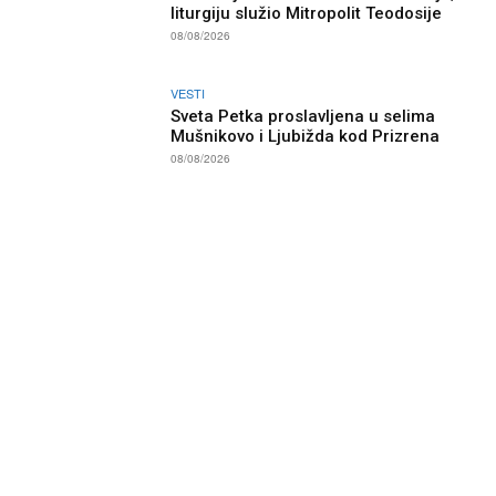
liturgiju služio Mitropolit Teodosije
08/08/2026
VESTI
Sveta Petka proslavljena u selima
Mušnikovo i Ljubižda kod Prizrena
08/08/2026