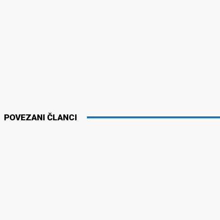
POVEZANI ČLANCI
VESTI
društvo
OEBS zabrinut zbog upada Nikole Džufke u
Odbor za p
crkvu SPC kod Podujeva
800 dece s
Srpskoj
05/07/2025
11/06/2025