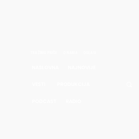
TRAŽIMO PRIČU
O NAMA
OGLASI
NASLOVNA
NAJNOVIJE
avgust
6.
VESTI
PRODUKCIJA
.8
Pec
PODCAST
RADIO