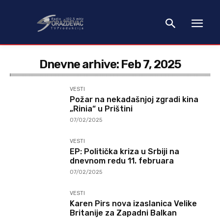
Dnevne arhive: Feb 7, 2025
VESTI
Požar na nekadašnjoj zgradi kina
„Rinia“ u Prištini
07/02/2025
VESTI
EP: Politička kriza u Srbiji na
dnevnom redu 11. februara
07/02/2025
VESTI
Karen Pirs nova izaslanica Velike
Britanije za Zapadni Balkan