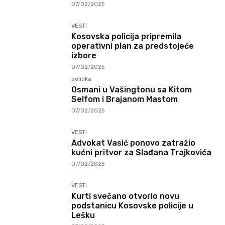
07/02/2025
VESTI
Kosovska policija pripremila
operativni plan za predstojeće
izbore
07/02/2025
politika
Osmani u Vašingtonu sa Kitom
Selfom i Brajanom Mastom
07/02/2025
VESTI
Advokat Vasić ponovo zatražio
kućni pritvor za Slađana Trajkovića
07/02/2025
VESTI
Kurti svečano otvorio novu
podstanicu Kosovske policije u
Lešku