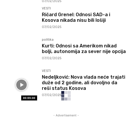
07/02/2025
VESTI
Ričard Grenel: Odnosi SAD-a i
Kosova nikada nisu bili lošiji
07/02/2025
politika
Kurti: Odnosi sa Amerikom nikad
bolji, autonomija za sever nije opcija
07/02/2025
VESTI
Nedeljković: Nova vlada neće trajati
duže od 2 godine, ali dovoljno da
reši status Kosova
07/02/2025
00:55:30
- Advertisement -