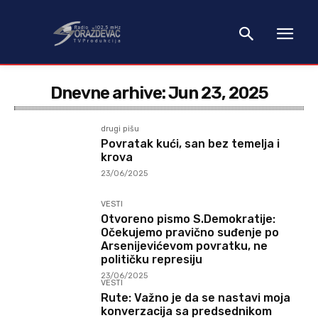
Dnevne arhive: Jun 23, 2025
drugi pišu
Povratak kući, san bez temelja i
krova
23/06/2025
VESTI
Otvoreno pismo S.Demokratije:
Očekujemo pravično suđenje po
Arsenijevićevom povratku, ne
političku represiju
23/06/2025
VESTI
Rute: Važno je da se nastavi moja
konverzacija sa predsednikom