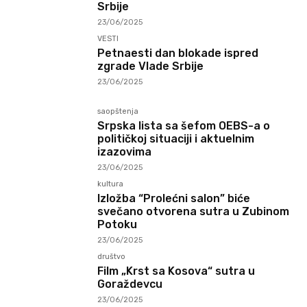
Srbije
23/06/2025
VESTI
Petnaesti dan blokade ispred
zgrade Vlade Srbije
23/06/2025
saopštenja
Srpska lista sa šefom OEBS-a o
političkoj situaciji i aktuelnim
izazovima
23/06/2025
kultura
Izložba “Prolećni salon” biće
svečano otvorena sutra u Zubinom
Potoku
23/06/2025
društvo
Film „Krst sa Kosova“ sutra u
Goraždevcu
23/06/2025