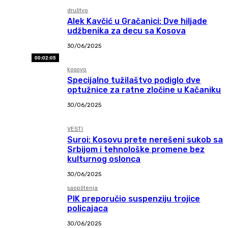
društvo
Alek Kavčić u Gračanici: Dve hiljade
udžbenika za decu sa Kosova
30/06/2025
00:02:05
kosovo
Specijalno tužilaštvo podiglo dve
optužnice za ratne zločine u Kačaniku
30/06/2025
VESTI
Suroi: Kosovu prete nerešeni sukob sa
Srbijom i tehnološke promene bez
kulturnog oslonca
30/06/2025
saopštenja
PIK preporučio suspenziju trojice
policajaca
30/06/2025