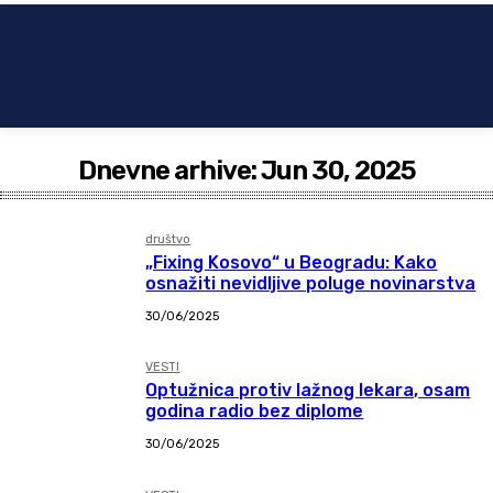
Dnevne arhive: Jun 30, 2025
društvo
„Fixing Kosovo“ u Beogradu: Kako
osnažiti nevidljive poluge novinarstva
30/06/2025
VESTI
Optužnica protiv lažnog lekara, osam
godina radio bez diplome
30/06/2025