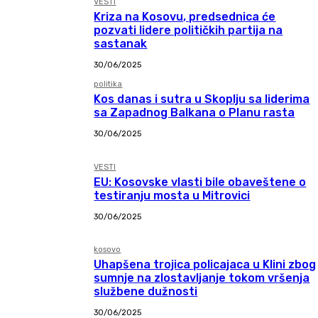
VESTI
Kriza na Kosovu, predsednica će
pozvati lidere političkih partija na
sastanak
30/06/2025
politika
Kos danas i sutra u Skoplju sa liderima
sa Zapadnog Balkana o Planu rasta
30/06/2025
VESTI
EU: Kosovske vlasti bile obaveštene o
testiranju mosta u Mitrovici
30/06/2025
kosovo
Uhapšena trojica policajaca u Klini zbog
sumnje na zlostavljanje tokom vršenja
službene dužnosti
30/06/2025