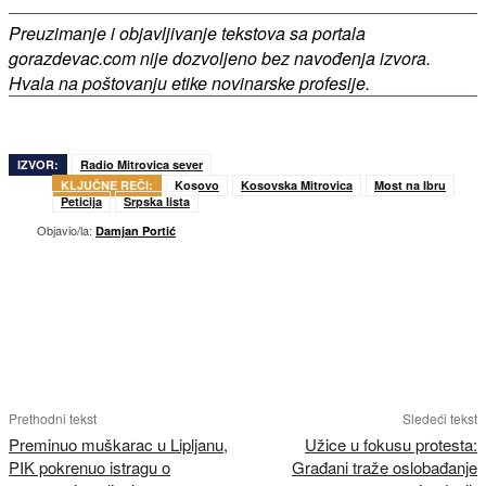
Preuzimanje i objavljivanje tekstova sa portala
gorazdevac.com nije dozvoljeno bez navođenja izvora.
Hvala na poštovanju etike novinarske profesije.
IZVOR:
Radio Mitrovica sever
KLJUČNE REČI:
Kosovo
Kosovska Mitrovica
Most na Ibru
Peticija
Srpska lista
Objavio/la:
Damjan Portić
Prethodni tekst
Sledeći tekst
Preminuo muškarac u Lipljanu,
Užice u fokusu protesta:
PIK pokrenuo istragu o
Građani traže oslobađanje