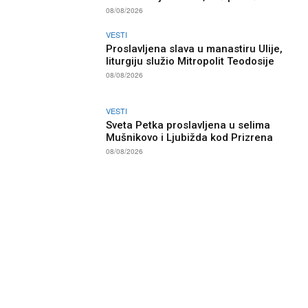
08/08/2026
VESTI
Proslavljena slava u manastiru Ulije,
liturgiju služio Mitropolit Teodosije
08/08/2026
VESTI
Sveta Petka proslavljena u selima
Mušnikovo i Ljubižda kod Prizrena
08/08/2026