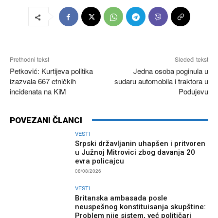
Prethodni tekst
Sledeći tekst
Petković: Kurtijeva politika
Jedna osoba poginula u
izazvala 667 etničkih
sudaru automobila i traktora u
incidenata na KiM
Podujevu
POVEZANI ČLANCI
VESTI
Srpski državljanin uhapšen i pritvoren
u Južnoj Mitrovici zbog davanja 20
evra policajcu
08/08/2026
VESTI
Britanska ambasada posle
neuspešnog konstituisanja skupštine:
Problem nije sistem, već političari