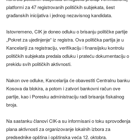
platformi za 47 registrovanih političkih subjekata, šest
građanskih inicijativa i jednog nezavisnog kandidata.
Istovremeno, CIK je doneo odluku o brisanju političke partije
„Pokret za ujedinjenje“ iz registra. Ova politička partija je u
Kancelariji za registraciju, verifikaciju i finansijsku kontrolu
političkih subjekata predala odluku i prateću dokumentaciju o
prekidu svih političkih aktivnosti.
Nakon ove odluke, Kancelarija će obavestiti Centralnu banku
Kosova da blokira, a potom i zatvori bankovni račun ove
partije, kao i Poresku administraciju radi brisanja fiskalnog
broja.
Na sastanku članovi CIK-a su informisani o toku sprovođenja
plana aktivnosti za organizovanje lokalnih izbora za
predsednike opština i opštinska veća 12. oktobra.