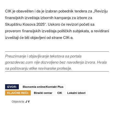
CIK je obavešten i da je izabran pobednik tendera za „Reviziju
finansijskih izveštaja izbornih kampanja za izbore za
Skupštinu Kosova 2025“. Uskoro će revizori početi sa
proverom finansijskih izveštaja političkih subjekata, a revidirani
izveštaji će biti objavljeni od strane CIK-a.
Preuzimanje i objavljivanje tekstova sa portala
gorazdevac.com nije dozvoljeno bez navođenja izvora. Hvala
na poštovanju etike novinarske profesije.
IZVOR:
Ekonomia online/Kontakt Plus
KLJUČNE REČI:
Birački centar
CIK
Lokalni izbori
Objavio/la:
J V