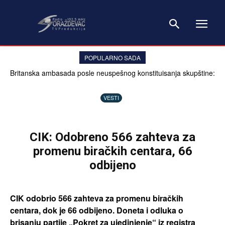
POPULARNO SADA
Britanska ambasada posle neuspešnog konstituisanja skupštine:
Problem nije sistem, već političari
VESTI
CIK: Odobreno 566 zahteva za
promenu biračkih centara, 66
odbijeno
CIK odobrio 566 zahteva za promenu biračkih
centara, dok je 66 odbijeno. Doneta i odluka o
brisanju partije „Pokret za ujedinjenje“ iz registra