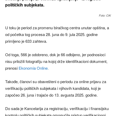
političkih subjekata.
Foto: CIK
U toku je period za promenu biračkog centra unutar opština, a
od početka tog procesa 28. juna do 9. jula 2025. godine
primljeno je 633 zahteva.
Od toga, 566 je odobreno, dok je 66 odbijeno, jer podnosioci
nisu priložili fotografiju na kojoj drže identifikacioni dokument,
prenosi
Ekonomia Online.
Takođe, članovi su obavešteni o periodu za online prijavu za
verifikaciju političkih subjekata i njihovih kandidata, koji je
započeo 26. juna i trajaće do 13. avgusta 2025. godine.
Do sada je Kancelarija za registraciju, verifikaciju i finansijsku
kontrolu političkih subjekata omogućila pristup verifikacionoj