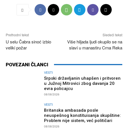
Prethodni tekst
Sledeći tekst
U selu Čabra sinoć izbio
Više hiljada ljudi okupilo se na
veliki požar
slavi u manastiru Crna Reka
POVEZANI ČLANCI
VESTI
Srpski državljanin uhapšen i pritvoren
u Južnoj Mitrovici zbog davanja 20
evra policajcu
08/08/2026
VESTI
Britanska ambasada posle
neuspešnog konstituisanja skupštine:
Problem nije sistem, već političari
08/08/2026