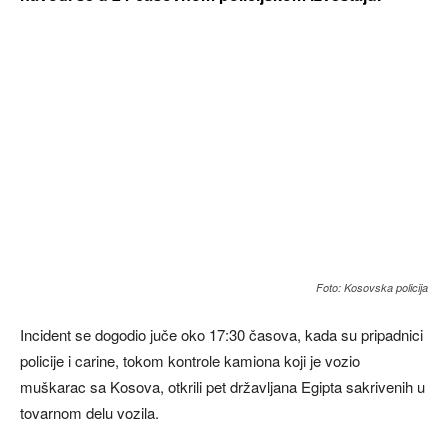
Foto: Kosovska policija
Incident se dogodio juče oko 17:30 časova, kada su pripadnici
policije i carine, tokom kontrole kamiona koji je vozio
muškarac sa Kosova, otkrili pet državljana Egipta sakrivenih u
tovarnom delu vozila.