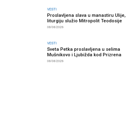
VESTI
Proslavljena slava u manastiru Ulije,
liturgiju služio Mitropolit Teodosije
08/08/2026
VESTI
Sveta Petka proslavljena u selima
Mušnikovo i Ljubižda kod Prizrena
08/08/2026