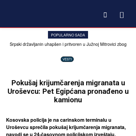
POPULARNO SADA
Srpski državljanin uhapšen i pritvoren u Južnoj Mitrovici zbog
davanja 20 evra policajcu
VESTI
Pokušaj krijumčarenja migranata u
Uroševcu: Pet Egipćana pronađeno u
kamionu
Kosovska policija je na carinskom terminalu u
Uroševcu sprečila pokušaj krijumčarenja migranata,
navodi se u 24-časovnom policijskom izveštaju.