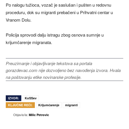
Po nalogu tužioca, vozač je saslušan i pušten u redovnu
proceduru, dok su migranti prebačeni u Prihvatni centar u
Vranom Dolu.
Policija sprovodi dalju istragu zbog osnova sumnje u
krijumčarenje migranata.
Preuzimanje i objavljivanje tekstova sa portala
gorazdevac.com nije dozvoljeno bez navođenja izvora. Hvala
na poštovanju etike novinarske profesije.
IZVOR:
KoSSev
KLJUČNE REČI:
Krijumčarenje
migranti
Objavio/la:
Milic Petrovic