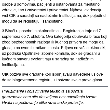
osobe u domovima, pacijenti u ustanovama za mentalno
zdravlje, kao i zatvorenici i pritvorenici. Njihovu evidenciju
vrši CIK u saradnji sa nadležnim institucijama, dok pojedinci
mogu da se registruju i samostalno.
3.Birači u posebnim okolnostima – Registracija traje od 7.
septembra do 7. oktobra. Ova kategorija obuhvata birače koji
zbog bezbednosnih razloga ili kućnog pritvora ne mogu da
glasaju na svom biračkom mestu. Prijava se vrši elektronski,
uz podršku Opštinske izborne komisije, dok se građani u
kućnom pritvoru evidentiraju u saradnji sa nadležnim
institucijama.
CIK poziva sve građane koji ispunjavaju navedene uslove
da se blagovremeno registruju i ostvare svoje pravo glasa.
Preuzimanje i objavljivanje tekstova sa portala
gorazdevac.com nije dozvoljeno bez navođenja izvora.
Hvala na poštovanju etike novinarske profesije.