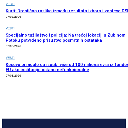
VESTI
Kurti: Drastična razlika između rezultata izbora i zahteva DS
07/08/2026
VESTI
Specijalno tužilaštvo i policija: Na trećoj lokaciji u Zubinom
Potoku potvrđeno prisustvo posmrtnih ostataka
07/08/2026
VESTI
Kosovo bi moglo da izgubi više od 100 miliona evra iz fondo
EU ako institucije ostanu nefunkcionalne
07/08/2026