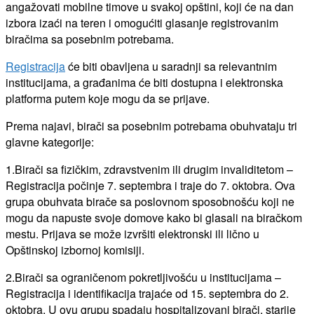
angažovati mobilne timove u svakoj opštini, koji će na dan
izbora izaći na teren i omogućiti glasanje registrovanim
biračima sa posebnim potrebama.
Registracija
će biti obavljena u saradnji sa relevantnim
institucijama, a građanima će biti dostupna i elektronska
platforma putem koje mogu da se prijave.
Prema najavi, birači sa posebnim potrebama obuhvataju tri
glavne kategorije:
1.Birači sa fizičkim, zdravstvenim ili drugim invaliditetom –
Registracija počinje 7. septembra i traje do 7. oktobra. Ova
grupa obuhvata birače sa poslovnom sposobnošću koji ne
mogu da napuste svoje domove kako bi glasali na biračkom
mestu. Prijava se može izvršiti elektronski ili lično u
Opštinskoj izbornoj komisiji.
2.Birači sa ograničenom pokretljivošću u institucijama –
Registracija i identifikacija trajaće od 15. septembra do 2.
oktobra. U ovu grupu spadaju hospitalizovani birači, starije