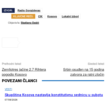
IZVOR:
Radio Goraždevac
KLJUČNE REČI:
CIK
Kosovo
Lokalni izbori
Objavio/la:
Sladjana Dašić
Prethodni tekst
Sledeći tekst
Zemljotres jačine 2.7 Rihtera
Srbin osuđen na 15 godina
pogodio Kosovo
zatvora za ratni zločin
POVEZANI ČLANCI
VESTI
Skupština Kosova nastavlja konstitutivnu sednicu u subotu
07/08/2026