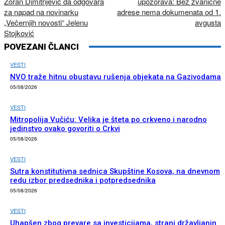
Zoran Dimitrijević da odgovara
upozorava: Bez zvanične
za napad na novinarku
adrese nema dokumenata od 1.
„Večernjih novosti“ Jelenu
avgusta
Stojković
POVEZANI ČLANCI
VESTI
NVO traže hitnu obustavu rušenja objekata na Gazivodama
05/08/2026
VESTI
Mitropolija Vučiću: Velika je šteta po crkveno i narodno
jedinstvo ovako govoriti o Crkvi
05/08/2026
VESTI
Sutra konstitutivna sednica Skupštine Kosova, na dnevnom
redu izbor predsednika i potpredsednika
05/08/2026
VESTI
Uhapšen zbog prevare sa investicijama, strani državljanin