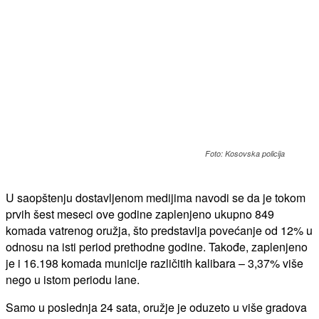
Foto: Kosovska policija
U saopštenju dostavljenom medijima navodi se da je tokom
prvih šest meseci ove godine zaplenjeno ukupno 849
komada vatrenog oružja, što predstavlja povećanje od 12% u
odnosu na isti period prethodne godine. Takođe, zaplenjeno
je i 16.198 komada municije različitih kalibara – 3,37% više
nego u istom periodu lane.
Samo u poslednja 24 sata, oružje je oduzeto u više gradova