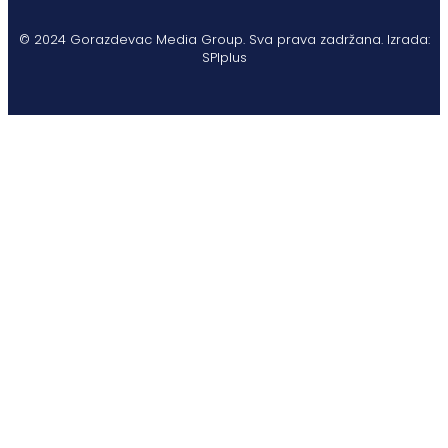
© 2024 Gorazdevac Media Group. Sva prava zadržana. Izrada:
SPIplus