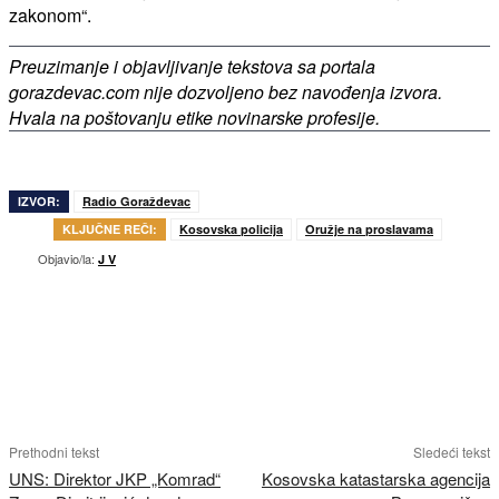
zakonom“.
Preuzimanje i objavljivanje tekstova sa portala
gorazdevac.com nije dozvoljeno bez navođenja izvora.
Hvala na poštovanju etike novinarske profesije.
IZVOR:
Radio Goraždevac
KLJUČNE REČI:
Kosovska policija
Oružje na proslavama
Objavio/la:
J V
Prethodni tekst
Sledeći tekst
UNS: Direktor JKP „Komrad“
Kosovska katastarska agencija