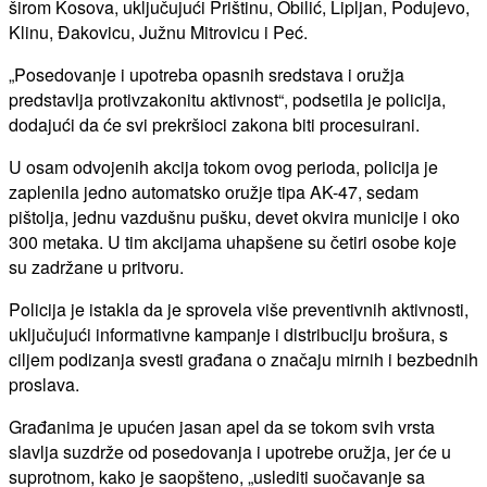
širom Kosova, uključujući Prištinu, Obilić, Lipljan, Podujevo,
Klinu, Đakovicu, Južnu Mitrovicu i Peć.
„Posedovanje i upotreba opasnih sredstava i oružja
predstavlja protivzakonitu aktivnost“, podsetila je policija,
dodajući da će svi prekršioci zakona biti procesuirani.
U osam odvojenih akcija tokom ovog perioda, policija je
zaplenila jedno automatsko oružje tipa AK-47, sedam
pištolja, jednu vazdušnu pušku, devet okvira municije i oko
300 metaka. U tim akcijama uhapšene su četiri osobe koje
su zadržane u pritvoru.
Policija je istakla da je sprovela više preventivnih aktivnosti,
uključujući informativne kampanje i distribuciju brošura, s
ciljem podizanja svesti građana o značaju mirnih i bezbednih
proslava.
Građanima je upućen jasan apel da se tokom svih vrsta
slavlja suzdrže od posedovanja i upotrebe oružja, jer će u
suprotnom, kako je saopšteno, „uslediti suočavanje sa