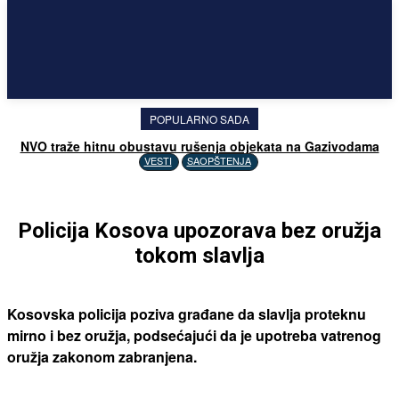
POPULARNO SADA
NVO traže hitnu obustavu rušenja objekata na Gazivodama
VESTI
SAOPŠTENJA
Policija Kosova upozorava bez oružja
tokom slavlja
Kosovska policija poziva građane da slavlja proteknu
mirno i bez oružja, podsećajući da je upotreba vatrenog
oružja zakonom zabranjena.