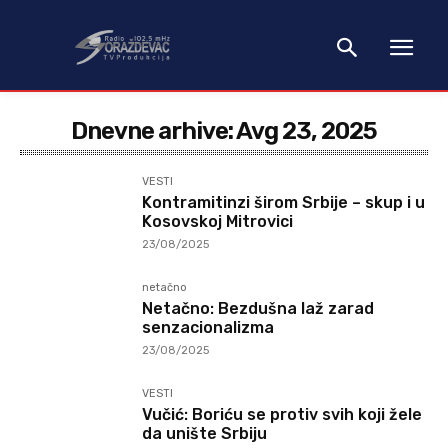
Dnevne arhive: Avg 23, 2025
VESTI
Kontramitinzi širom Srbije – skup i u
Kosovskoj Mitrovici
23/08/2025
netačno
Netačno: Bezdušna laž zarad
senzacionalizma
23/08/2025
VESTI
Vučić: Boriću se protiv svih koji žele
da unište Srbiju