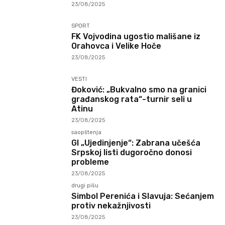
23/08/2025
SPORT
FK Vojvodina ugostio mališane iz
Orahovca i Velike Hoče
23/08/2025
VESTI
Đoković: „Bukvalno smo na granici
građanskog rata“-turnir seli u
Atinu
23/08/2025
saopštenja
GI „Ujedinjenje“: Zabrana učešća
Srpskoj listi dugoročno donosi
probleme
23/08/2025
drugi pišu
Simbol Perenića i Slavuja: Sećanjem
protiv nekažnjivosti
23/08/2025