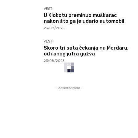
VESTI
U Klokotu preminuo muškarac
nakon što ga je udario automobil
23/08/2025
VESTI
Skoro tri sata čekanja na Merdaru,
od ranog jutra gužva
23/08/2025
- Advertisement -