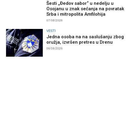
Šesti „Đedov sabor“ u nedelju u
Osojanu u znak sećanja na povratak
Srba i mitropolita Amfilohija
07/08/2026
VESTI
Jedna osoba na na saslušanju zbog
oružja, izvršen pretres u Drenu
06/08/2026