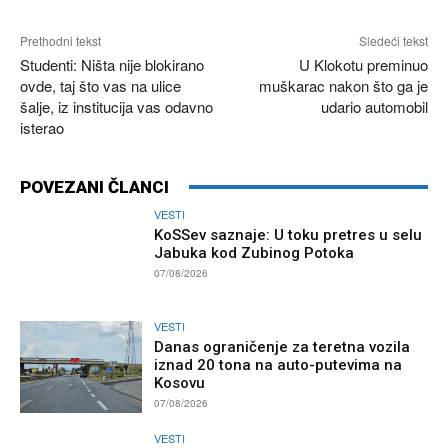
Prethodni tekst
Sledeći tekst
Studenti: Ništa nije blokirano
U Klokotu preminuo
ovde, taj što vas na ulice
muškarac nakon što ga je
šalje, iz institucija vas odavno
udario automobil
isterao
POVEZANI ČLANCI
VESTI
KoSSev saznaje: U toku pretres u selu
Jabuka kod Zubinog Potoka
07/08/2026
VESTI
Danas ograničenje za teretna vozila
iznad 20 tona na auto-putevima na
Kosovu
07/08/2026
VESTI