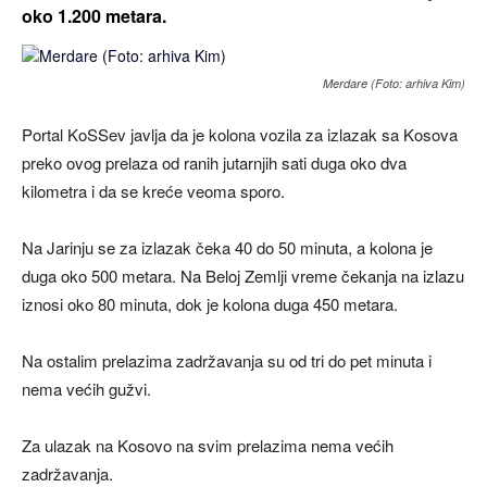
oko 1.200 metara.
Merdare (Foto: arhiva Kim)
Portal KoSSev javlja da je kolona vozila za izlazak sa Kosova
preko ovog prelaza od ranih jutarnjih sati duga oko dva
kilometra i da se kreće veoma sporo.
Na Jarinju se za izlazak čeka 40 do 50 minuta, a kolona je
duga oko 500 metara. Na Beloj Zemlji vreme čekanja na izlazu
iznosi oko 80 minuta, dok je kolona duga 450 metara.
Na ostalim prelazima zadržavanja su od tri do pet minuta i
nema većih gužvi.
Za ulazak na Kosovo na svim prelazima nema većih
zadržavanja.