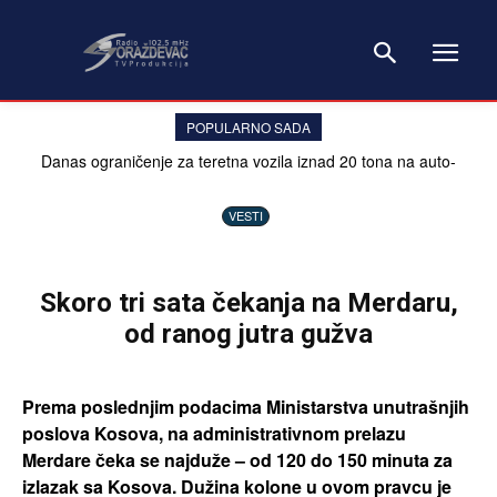
POPULARNO SADA
Danas ograničenje za teretna vozila iznad 20 tona na auto-
putevima na Kosovu
VESTI
Skoro tri sata čekanja na Merdaru,
od ranog jutra gužva
Prema poslednjim podacima Ministarstva unutrašnjih
poslova Kosova, na administrativnom prelazu
Merdare čeka se najduže – od 120 do 150 minuta za
izlazak sa Kosova. Dužina kolone u ovom pravcu je