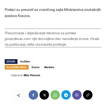
Podaci su preuzeti sa zvaničnog sajta Ministarstva unutrašnjih
poslova Kosova.
Preuzimanje i objavljivanje tekstova sa portala
gorazdevac.com nije dozvoljeno bez navođenja izvora. Hvala
na poštovanju etike novinarske profesije.
IZVOR:
KoSSev
KLJUČNE REČI:
Gužve
Merdare
Objavio/la:
Milic Petrovic